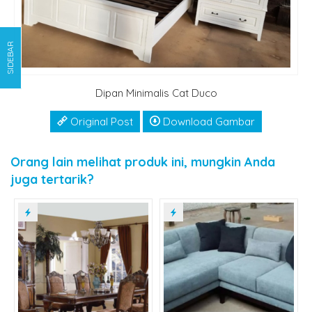
SIDEBAR
Dipan Minimalis Cat Duco
Original Post
Download Gambar
Orang lain melihat produk ini, mungkin Anda
juga tertarik?