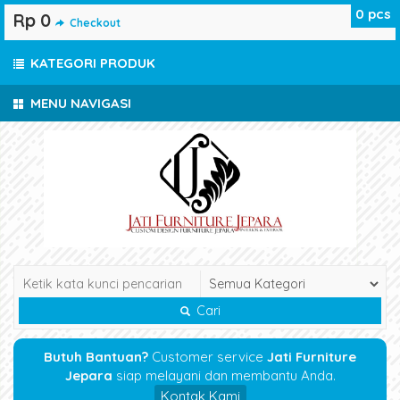
0
pcs
Rp 0
Checkout
KATEGORI PRODUK
MENU NAVIGASI
Cari
Butuh Bantuan?
Customer service
Jati Furniture
Jepara
siap melayani dan membantu Anda.
Kontak Kami