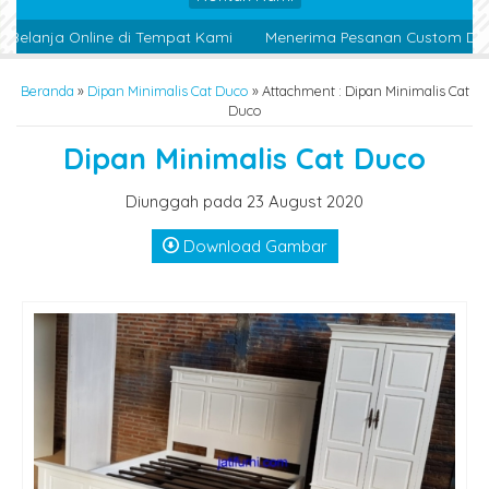
elanja Online di Tempat Kami
Menerima Pesanan Custom Desig
Beranda
»
Dipan Minimalis Cat Duco
» Attachment : Dipan Minimalis Cat
Duco
Dipan Minimalis Cat Duco
Diunggah pada 23 August 2020
Download Gambar