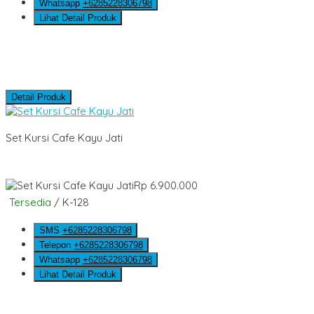
Whatsapp
+6285228306798
Lihat Detail Produk
Detail Produk
Set Kursi Cafe Kayu Jati
Rp 6.900.000
Tersedia
/ K-128
SMS
+6285228306798
Telepon
+6285228306798
Whatsapp
+6285228306798
Lihat Detail Produk