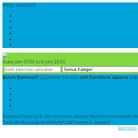
MENU NAVIGASI
Home
Tentang Kami
Kontak Kami
Cara Pemesanan
Cara Pembayaran
Katalog
Buka jam 07.30 s/d jam 23.00
Butuh Bantuan?
Customer service
Jati Furniture Jepara
siap
SMS
+6285228306798
TELP
+6285228306798
WA
+6285228306798
kencanamebel889@gmail.com
Selamat Datang di Jati Furniture Jepara
Nikmati Kemudahan Bel
Telah Berkunjung di Website"Jati Furniture Jepara"
Beranda