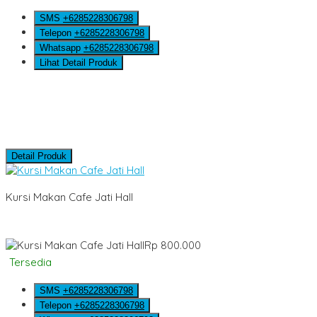
SMS
+6285228306798
Telepon
+6285228306798
Whatsapp
+6285228306798
Lihat Detail Produk
Detail Produk
Kursi Makan Cafe Jati Hall
Rp 800.000
Tersedia
SMS
+6285228306798
Telepon
+6285228306798