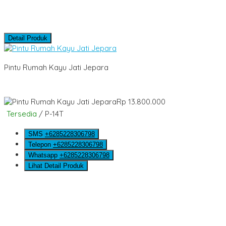
Detail Produk
Pintu Rumah Kayu Jati Jepara
Rp 13.800.000
Tersedia
/ P-14T
SMS
+6285228306798
Telepon
+6285228306798
Whatsapp
+6285228306798
Lihat Detail Produk