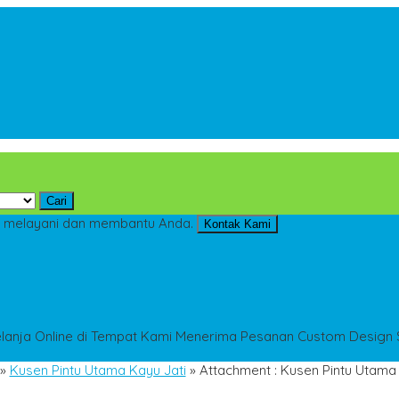
Cari
 melayani dan membantu Anda.
Kontak Kami
anja Online di Tempat Kami
Menerima Pesanan Custom Design S
»
Kusen Pintu Utama Kayu Jati
» Attachment : Kusen Pintu Utama 