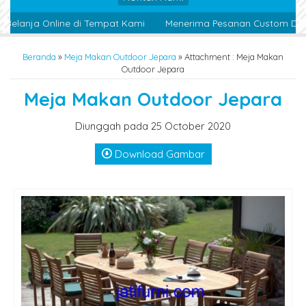
elanja Online di Tempat Kami
Menerima Pesanan Custom Desig
Beranda
»
Meja Makan Outdoor Jepara
» Attachment : Meja Makan
Outdoor Jepara
Meja Makan Outdoor Jepara
Diunggah pada 25 October 2020
Download Gambar