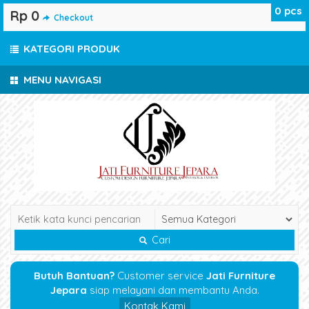
0
pcs
Rp 0
Checkout
KATEGORI PRODUK
MENU NAVIGASI
Cari
Butuh Bantuan?
Customer service
Jati Furniture
Jepara
siap melayani dan membantu Anda.
Kontak Kami