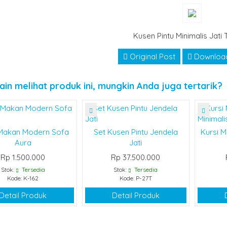
Kusen Pintu Minimalis Jati 
Original Post
Downloa
ain melihat produk ini, mungkin Anda juga tertarik?
 Makan Modern Sofa
Set Kusen Pintu Jendela
Kursi M
Aura
Jati
Rp 1.500.000
Rp 37.500.000
Stok:
Tersedia
Stok:
Tersedia
Kode: K-162
Kode: P-27T
Detail Produk
Detail Produk