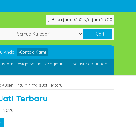
Buka jam 07.30 s/d jam 23.00
Cari
u Anda.
Kontak Kami
ustom Design Sesuai Keinginan
Solusi Kebutuhan
 Kusen Pintu Minimalis Jati Terbaru
Jati Terbaru
r 2020
r