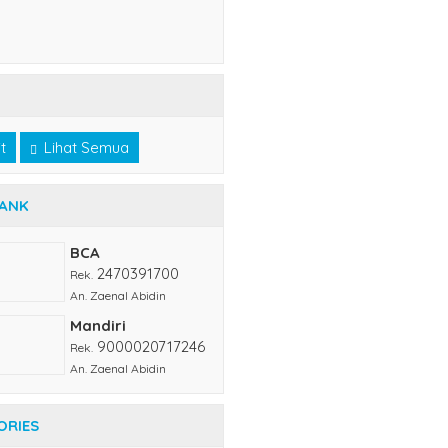
t
Lihat Semua
BANK
BCA
2470391700
Rek.
An. Zaenal Abidin
Mandiri
9000020717246
Rek.
An. Zaenal Abidin
ORIES