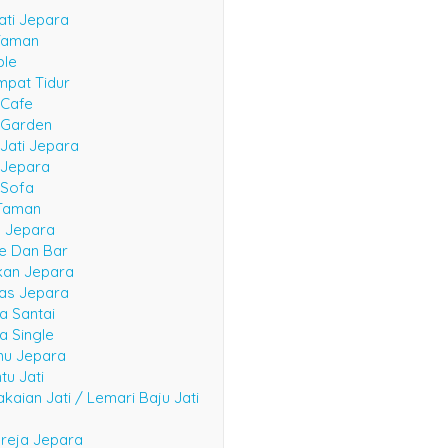
ati Jepara
Taman
ble
mpat Tidur
 Cafe
e Garden
 Jati Jepara
 Jepara
 Sofa
Taman
n Jepara
fe Dan Bar
kan Jepara
las Jepara
a Santai
a Single
mu Jepara
tu Jati
kaian Jati / Lemari Baju Jati
reja Jepara