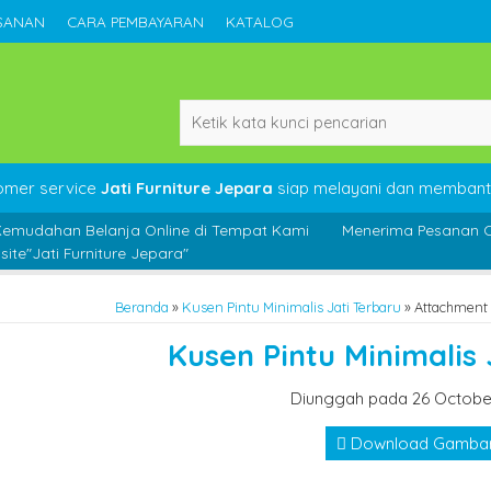
SANAN
CARA PEMBAYARAN
KATALOG
omer service
Jati Furniture Jepara
siap melayani dan membant
Kemudahan Belanja Online di Tempat Kami
Menerima Pesanan C
ite"Jati Furniture Jepara"
Beranda
»
Kusen Pintu Minimalis Jati Terbaru
» Attachment :
Kusen Pintu Minimalis 
Diunggah pada 26 Octobe
Download Gamba