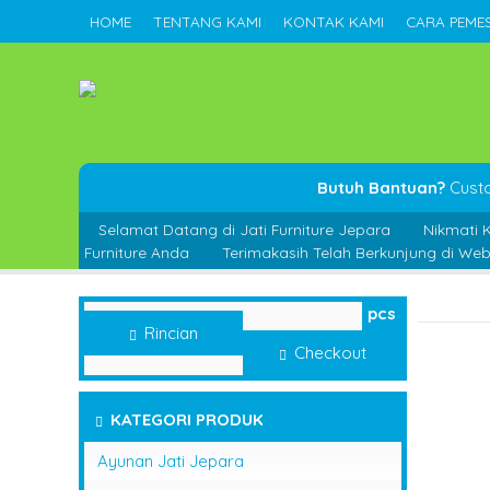
HOME
TENTANG KAMI
KONTAK KAMI
CARA PEME
Butuh Bantuan?
Cust
Selamat Datang di Jati Furniture Jepara
Nikmati 
Furniture Anda
Terimakasih Telah Berkunjung di Webs
pcs
Rincian
Checkout
KATEGORI PRODUK
Ayunan Jati Jepara