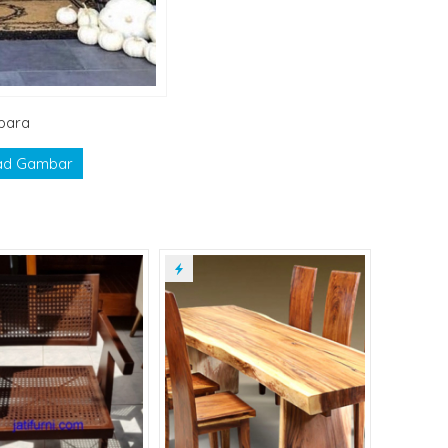
epara
ad Gambar