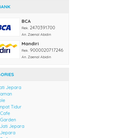
BANK
BCA
2470391700
Rek.
An. Zaenal Abidin
Mandiri
9000020717246
Rek.
An. Zaenal Abidin
ORIES
ati Jepara
Taman
ble
mpat Tidur
 Cafe
e Garden
 Jati Jepara
 Jepara