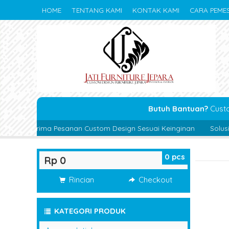
HOME
TENTANG KAMI
KONTAK KAMI
CARA PEME
Butuh Bantuan?
Cust
ma Pesanan Custom Design Sesuai Keinginan
Solusi Kebutuhan 
0
pcs
Rp 0
Rincian
Checkout
KATEGORI PRODUK