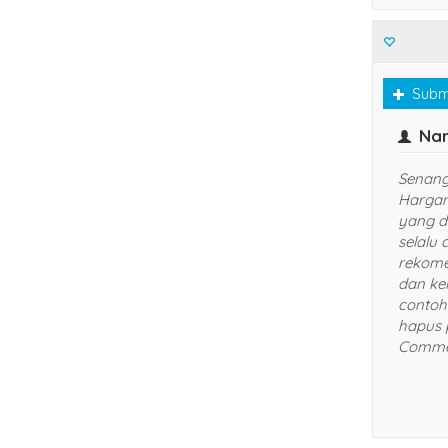
Subm
Nar
Senang 
Hargan
yang d
selalu
rekome
dan ker
contoh
hapus 
Comme