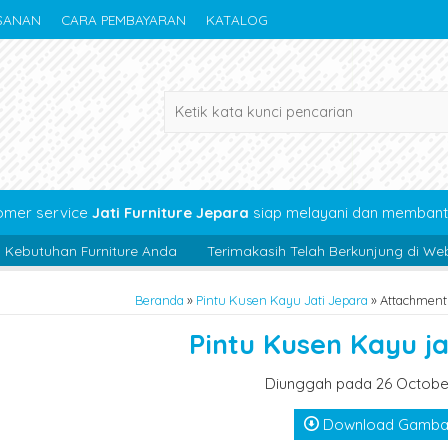
SANAN
CARA PEMBAYARAN
KATALOG
omer service
Jati Furniture Jepara
siap melayani dan membant
Furniture Anda
Terimakasih Telah Berkunjung di Website"Jati Fur
Beranda
»
Pintu Kusen Kayu Jati Jepara
» Attachment 
Pintu Kusen Kayu ja
Diunggah pada 26 Octobe
Download Gamba