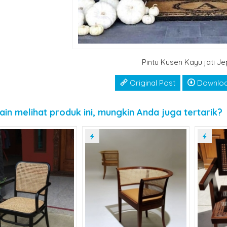
Pintu Kusen Kayu jati J
Original Post
Downlo
ain melihat produk ini, mungkin Anda juga tertarik?