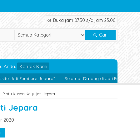
Buka jam 07.30 s/d jam 23.00
Cari
u Anda.
Kontak Kami
niture Jepara"
Selamat Datang di Jati Furniture Jepara
Nik
: Pintu Kusen Kayu jati Jepara
ti Jepara
r 2020
r