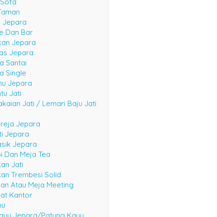
 Sofa
Taman
n Jepara
fe Dan Bar
kan Jepara
las Jepara
a Santai
a Single
mu Jepara
tu Jati
kaian Jati / Lemari Baju Jati
reja Jepara
ti Jepara
asik Jepara
i Dan Meja Tea
an Jati
an Trembesi Solid
an Atau Meja Meeting
at Kantor
mu
ayu Jepara/Patung Kayu