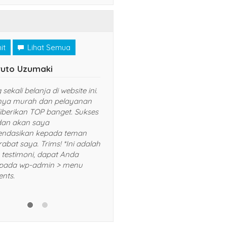
it
Lihat Semua
uto Uzumaki
Tsubasa Ozora
sekali belanja di website ini.
Sungguh pengalaman yang
ya murah dan pelayanan
menyenangkan belanja online
iberikan TOP banget. Sukses
website ini. Tidak salah pilih dan
 dan akan saya
produk yang dijual keren sekali.
ndasikan kepada teman
Terus tingkatkan dan sukses sel
abat saya. Trims! *Ini adalah
*Ini adalah contoh testimoni, d
 testimoni, dapat Anda
Anda hapus pada wp-admin >
pada wp-admin > menu
menu Comments.
nts.