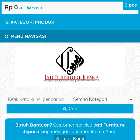
0
pcs
Rp 0
Checkout
KATEGORI PRODUK
MENU NAVIGASI
Cari
Butuh Bantuan?
Customer service
Jati Furniture
Jepara
siap melayani dan membantu Anda.
Kontak Kami