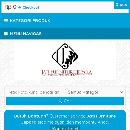
0
pcs
Rp 0
Checkout
KATEGORI PRODUK
MENU NAVIGASI
Cari
Butuh Bantuan?
Customer service
Jati Furniture
Jepara
siap melayani dan membantu Anda.
Kontak Kami