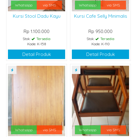
Whatsapp
via SMS
Whatsapp
via SMS
Kursi Stool Dadu Kayu
Kursi Cafe Selly Minimalis
Rp 1.100.000
Rp 950.000
Stok:
Tersedia
Stok:
Tersedia
Kode: K-158
Kode: K-110
Detail Produk
Detail Produk
Whatsapp
via SMS
Whatsapp
via SMS