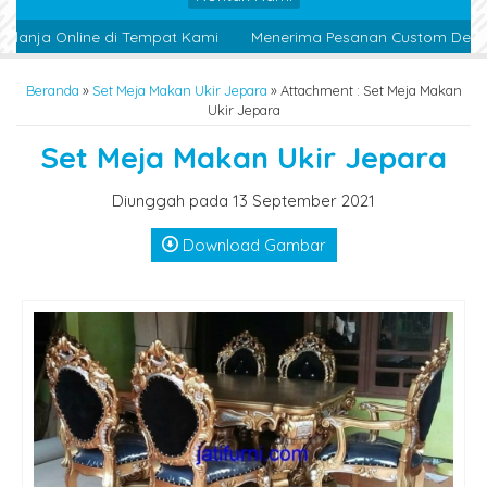
anja Online di Tempat Kami
Menerima Pesanan Custom Design 
Beranda
»
Set Meja Makan Ukir Jepara
» Attachment : Set Meja Makan
Ukir Jepara
Set Meja Makan Ukir Jepara
Diunggah pada 13 September 2021
Download Gambar