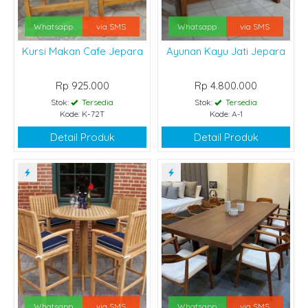
Whatsapp
via SMS
Whatsapp
via SMS
Kursi Makan Cafe Jepara
Ayunan Kayu Jati Jepara
Rp 925.000
Rp 4.800.000
Stok:
Tersedia
Stok:
Tersedia
Kode: K-72T
Kode: A-1
Detail Produk
Detail Produk
Whatsapp
via SMS
Whatsapp
via SMS