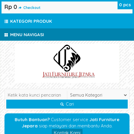
0
pcs
Rp 0
Checkout
KATEGORI PRODUK
MENU NAVIGASI
Cari
Butuh Bantuan?
Customer service
Jati Furniture
Jepara
siap melayani dan membantu Anda.
Kontak Kami