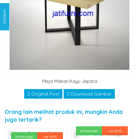
SIDEBAR
Meja Makan Kayu Jepara
Original Post
Download Gambar
Orang lain melihat produk ini, mungkin Anda
juga tertarik?
Whatsapp
via SMS
Whatsapp
via SMS