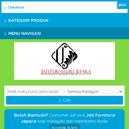
pcs
Checkout
KATEGORI PRODUK
MENU NAVIGASI
Cari
Butuh Bantuan?
Customer service
Jati Furniture
Jepara
siap melayani dan membantu Anda.
Kontak Kami