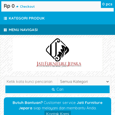
0
pcs
Rp 0
Checkout
KATEGORI PRODUK
MENU NAVIGASI
Cari
Butuh Bantuan?
Customer service
Jati Furniture
Jepara
siap melayani dan membantu Anda.
Kontak Kami