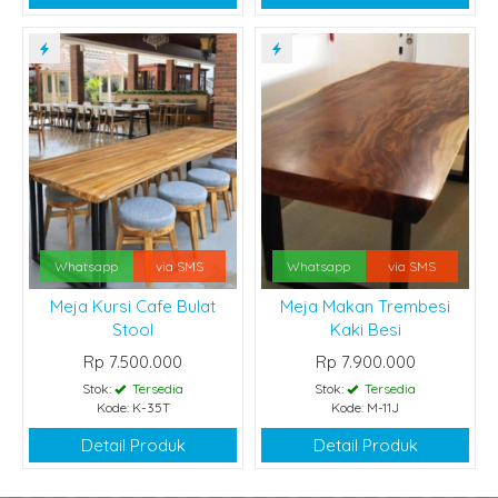
Whatsapp
via SMS
Whatsapp
via SMS
Meja Kursi Cafe Bulat
Meja Makan Trembesi
Stool
Kaki Besi
Rp 7.500.000
Rp 7.900.000
Stok:
Tersedia
Stok:
Tersedia
Kode: K-35T
Kode: M-11J
Detail Produk
Detail Produk