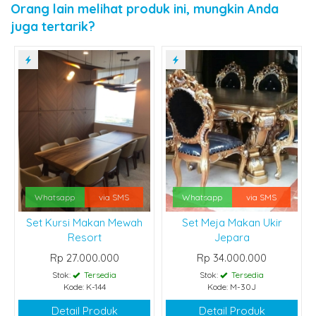
Orang lain melihat produk ini, mungkin Anda
juga tertarik?
Whatsapp
via SMS
Whatsapp
via SMS
Set Kursi Makan Mewah
Set Meja Makan Ukir
Resort
Jepara
Rp 27.000.000
Rp 34.000.000
Stok:
Tersedia
Stok:
Tersedia
Kode: K-144
Kode: M-30J
Detail Produk
Detail Produk