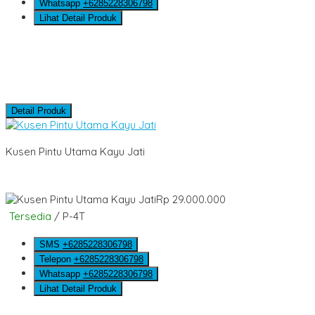
Whatsapp
+6285228306798
Lihat Detail Produk
Detail Produk
Kusen Pintu Utama Kayu Jati
Rp 29.000.000
Tersedia
/ P-4T
SMS
+6285228306798
Telepon
+6285228306798
Whatsapp
+6285228306798
Lihat Detail Produk