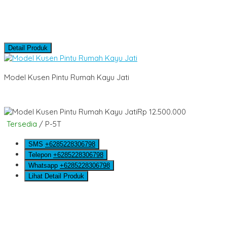
Detail Produk
Model Kusen Pintu Rumah Kayu Jati
Rp 12.500.000
Tersedia
/ P-5T
SMS
+6285228306798
Telepon
+6285228306798
Whatsapp
+6285228306798
Lihat Detail Produk