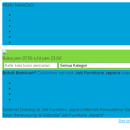
MENU NAVIGASI
Home
Tentang Kami
Kontak Kami
Cara Pemesanan
Cara Pembayaran
Katalog
Buka jam 07.30 s/d jam 23.00
Butuh Bantuan?
Customer service
Jati Furniture Jepara
siap
SMS
+6285228306798
TELP
+6285228306798
WA
+6285228306798
kencanamebel889@gmail.com
Selamat Datang di Jati Furniture Jepara
Nikmati Kemudahan Bel
Telah Berkunjung di Website"Jati Furniture Jepara"
Bera