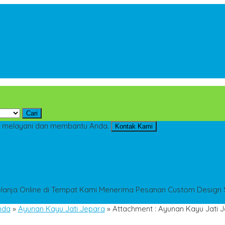
Cari
 melayani dan membantu Anda.
Kontak Kami
anja Online di Tempat Kami
Menerima Pesanan Custom Design S
nda
»
Ayunan Kayu Jati Jepara
» Attachment : Ayunan Kayu Jati 