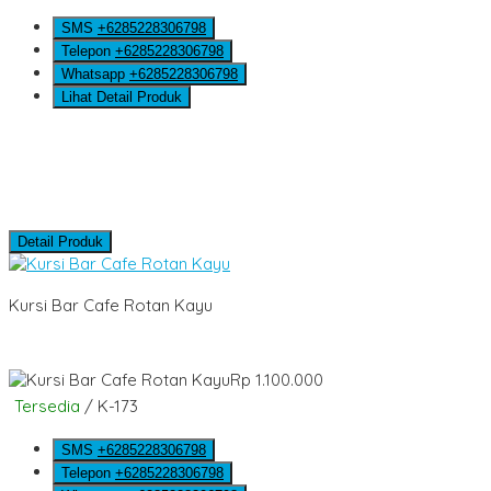
SMS
+6285228306798
Telepon
+6285228306798
Whatsapp
+6285228306798
Lihat Detail Produk
Detail Produk
Kursi Bar Cafe Rotan Kayu
Rp 1.100.000
Tersedia
/ K-173
SMS
+6285228306798
Telepon
+6285228306798