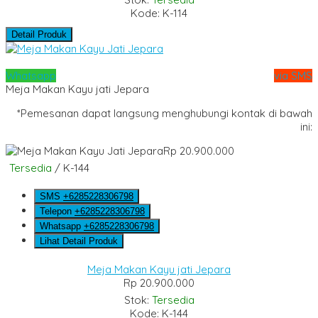
Kode: K-114
Detail Produk
Whatsapp
via SMS
Meja Makan Kayu jati Jepara
*Pemesanan dapat langsung menghubungi kontak di bawah
ini:
Rp 20.900.000
Tersedia
/ K-144
SMS
+6285228306798
Telepon
+6285228306798
Whatsapp
+6285228306798
Lihat Detail Produk
Meja Makan Kayu jati Jepara
Rp 20.900.000
Stok:
Tersedia
Kode: K-144