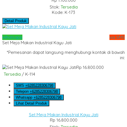
Rp 1.100.000
Stok:
Tersedia
Kode: K-173
Detail Produk
Whatsapp
via SMS
Set Meja Makan Industrial Kayu Jati
*Pemesanan dapat langsung menghubungi kontak di bawah
ini:
Rp 16.800.000
Tersedia
/ K-114
SMS
+6285228306798
Telepon
+6285228306798
Whatsapp
+6285228306798
Lihat Detail Produk
Set Meja Makan Industrial Kayu Jati
Rp 16.800.000
Stok:
Tersedia