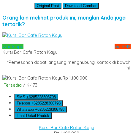
Original Post
Download Gambar
Orang lain melihat produk ini, mungkin Anda juga
tertarik?
Whatsapp
via SMS
Kursi Bar Cafe Rotan Kayu
*Pemesanan dapat langsung menghubungi kontak di bawah
ini:
Rp 1.100.000
Tersedia
/ K-173
SMS
+6285228306798
Telepon
+6285228306798
Whatsapp
+6285228306798
Lihat Detail Produk
Kursi Bar Cafe Rotan Kayu