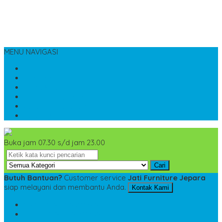
MENU NAVIGASI
Home
Tentang Kami
Kontak Kami
Cara Pemesanan
Cara Pembayaran
Katalog
Buka jam 07.30 s/d jam 23.00
Cari
Butuh Bantuan?
Customer service
Jati Furniture Jepara
siap melayani dan membantu Anda.
Kontak Kami
SMS
+6285228306798
TELP
+6285228306798