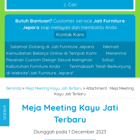
Cari
Butuh Bantuan?
Customer service
Jati Furniture
Jepara
siap melayani dan membantu Anda.
Kontak Kami
Selamat Datang di Jati Furniture Jepara
Nikmati
Kemudahan Belanja Online di Tempat Kami
Menerima
Pesanan Custom Design Sesuai Keinginan
Solusi
Kebutuhan Furniture Anda
Terimakasih Telah Berkunjung
di Website"Jati Furniture Jepara"
Beranda
»
Meja Meeting Kayu Jati Terbaru
» Attachment : Meja Meeting
Kayu Jati Terbaru
Meja Meeting Kayu Jati
SIDEBAR
Terbaru
Diunggah pada 1 December 2023