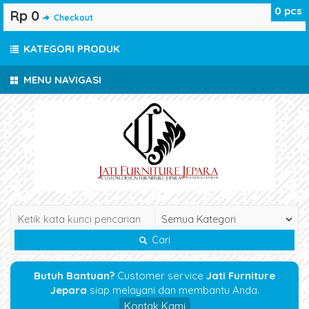
0
pcs
Rp 0
Checkout
KATEGORI PRODUK
MENU NAVIGASI
Cari
Butuh Bantuan?
Customer service
Jati Furniture
Jepara
siap melayani dan membantu Anda.
Kontak Kami