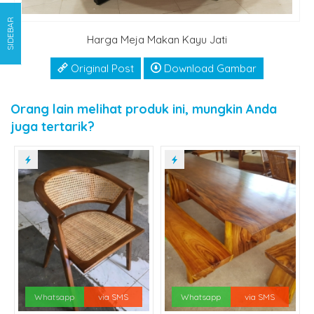
SIDEBAR
Harga Meja Makan Kayu Jati
Original Post
Download Gambar
Orang lain melihat produk ini, mungkin Anda
juga tertarik?
Whatsapp
via SMS
Whatsapp
via SMS