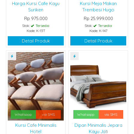
Harga Kursi Cafe Kayu
Kursi Meja Makan
Suriken
Trembesi Hugo
Rp 975.000
Rp 25.999.000
Stok:
Tersedia
Stok:
Tersedia
Kode: K-13T
Kode: K-147
Detail Produk
Detail Produk
Whatsapp
via SMS
Whatsapp
via SMS
Kursi Cafe Minimalis
Dipan Minimalis Jepara
Hotel
Kayu Jati