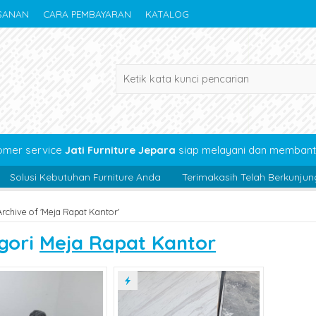
SANAN
CARA PEMBAYARAN
KATALOG
omer service
Jati Furniture Jepara
siap melayani dan membant
ebutuhan Furniture Anda
Terimakasih Telah Berkunjung di Website
Archive of 'Meja Rapat Kantor'
gori
Meja Rapat Kantor