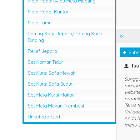
Meja Rapan Atau Meja Meeting
Meja Rapat Kantor
Meja Tamu
Patung Kayu Jepara/Patung Kayu
Dinding
Relief Jepara
Subm
Set Kamar Tidur
Naruto 
Set Kursi Sofa Mewah
Senang sekali 
Set Kursi Sofa Sudut
Harganya mu
yang diberik
Set Meja Kursi Makan
selalu dan a
rekomendasi
Set Meja Makan Trembesi
dan kerabat s
Uncategorized
contoh testi
hapus pada 
Comments.