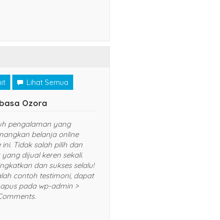
it
Lihat Semua
Uzumaki
Tsubasa Ozora
belanja di website ini.
Sungguh pengalaman yang
rah dan pelayanan
menyenangkan belanja online
an TOP banget. Sukses
website ini. Tidak salah pilih dan
kan saya
produk yang dijual keren sekali.
kan kepada teman
Terus tingkatkan dan sukses selalu!
aya. Trims! *Ini adalah
*Ini adalah contoh testimoni, dapat
moni, dapat Anda
Anda hapus pada wp-admin >
wp-admin > menu
menu Comments.