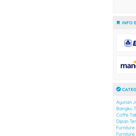
INFO 
CATEG
Ayunan J
Bangku 
Coffe Ta
Dipan Te
Furniture