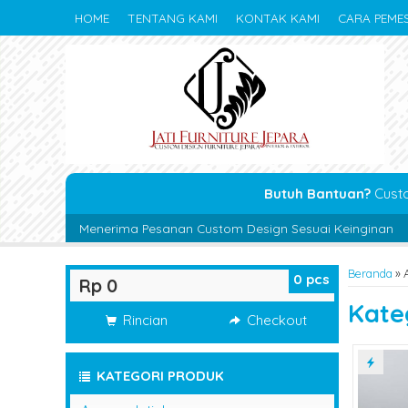
HOME
TENTANG KAMI
KONTAK KAMI
CARA PEME
Butuh Bantuan?
Cust
Menerima Pesanan Custom Design Sesuai Keinginan
Solusi K
Beranda
»
0
pcs
Rp 0
Kate
Rincian
Checkout
KATEGORI PRODUK