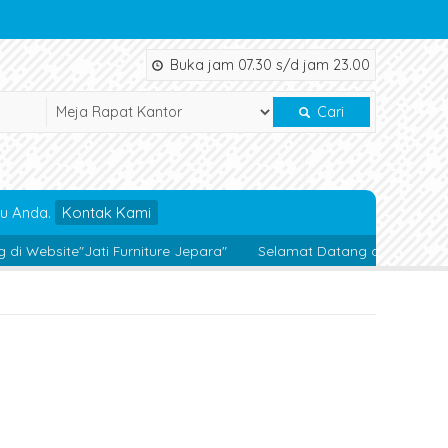
Buka jam 07.30 s/d jam 23.00
Cari
u Anda.
Kontak Kami
"Jati Furniture Jepara"
Selamat Datang di Jati Furniture Jepar