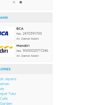
BANK
BCA
2470391700
Rek.
An. Zaenal Abidin
Mandiri
9000020717246
Rek.
An. Zaenal Abidin
ORIES
ati Jepara
Taman
ble
mpat Tidur
 Cafe