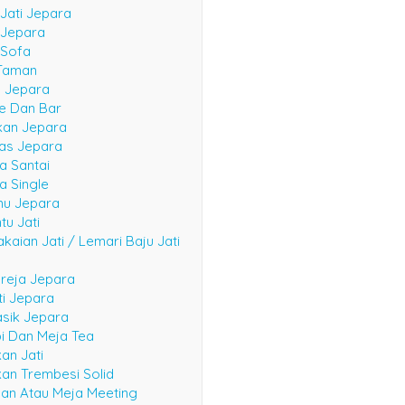
e Garden
 Jati Jepara
 Jepara
 Sofa
Taman
n Jepara
fe Dan Bar
kan Jepara
las Jepara
a Santai
a Single
mu Jepara
tu Jati
kaian Jati / Lemari Baju Jati
reja Jepara
ti Jepara
asik Jepara
i Dan Meja Tea
an Jati
an Trembesi Solid