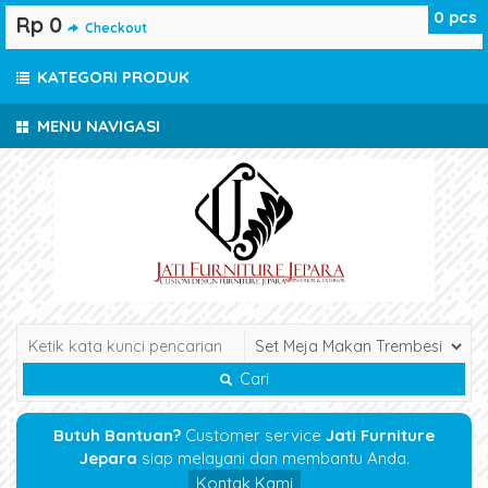
0
pcs
Rp 0
Checkout
KATEGORI PRODUK
MENU NAVIGASI
Cari
Butuh Bantuan?
Customer service
Jati Furniture
Jepara
siap melayani dan membantu Anda.
Kontak Kami