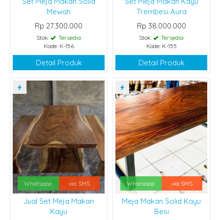
Set Meja Makan Solid
Set Meja Makan Kayu
Mewah
Trembesi Aura
Rp 27.300.000
Rp 38.000.000
Stok:
Tersedia
Stok:
Tersedia
Kode: K-156
Kode: K-155
Detail Produk
Detail Produk
Whatsapp
via SMS
Whatsapp
via SMS
Jual Set Meja Makan
Meja Makan Solid Kayu
Kayu
Besi