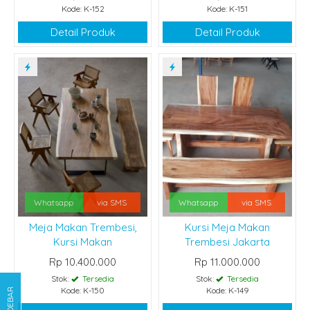
Kode: K-152
Kode: K-151
Detail Produk
Detail Produk
Whatsapp
via SMS
Whatsapp
via SMS
Meja Makan Trembesi,
Kursi Meja Makan
Kursi Makan
Trembesi Jakarta
Rp 10.400.000
Rp 11.000.000
Stok:
Tersedia
Stok:
Tersedia
Kode: K-150
Kode: K-149
SIDEBAR