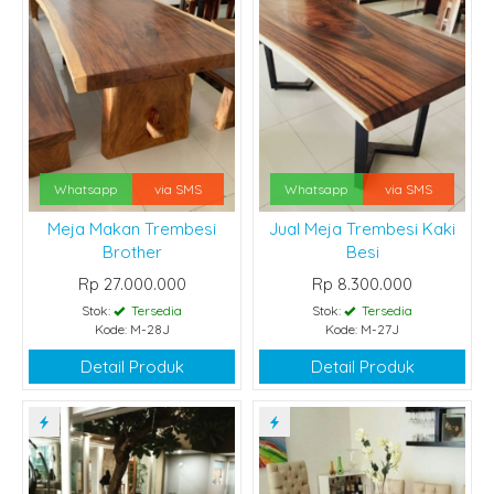
Whatsapp
via SMS
Whatsapp
via SMS
Meja Makan Trembesi
Jual Meja Trembesi Kaki
Brother
Besi
Rp 27.000.000
Rp 8.300.000
Stok:
Tersedia
Stok:
Tersedia
Kode: M-28J
Kode: M-27J
Detail Produk
Detail Produk