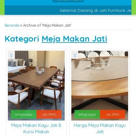
Selamat Datang di Jati Furniture Jepar
Beranda
»
Archive of 'Meja Makan Jati'
Kategori
Meja Makan Jati
Whatsapp
via SMS
Whatsapp
via SMS
Meja Makan Kayu Jati 8
Harga Meja Makan Kayu
Kursi Makan
Jati