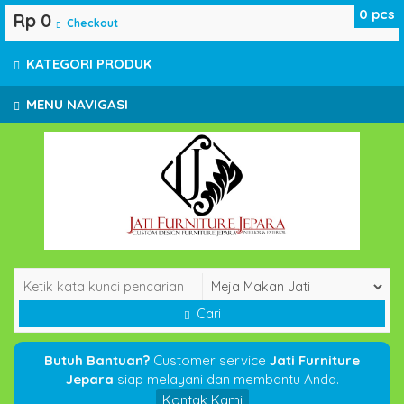
0
pcs
Rp 0
Checkout
KATEGORI PRODUK
MENU NAVIGASI
Cari
Butuh Bantuan?
Customer service
Jati Furniture
Jepara
siap melayani dan membantu Anda.
Kontak Kami