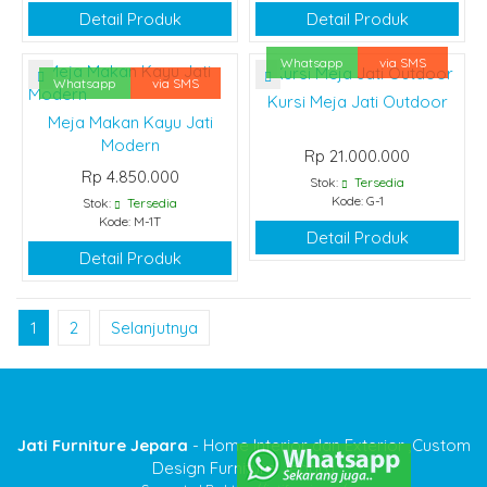
Detail Produk
Detail Produk
Whatsapp
via SMS
Whatsapp
via SMS
Kursi Meja Jati Outdoor
Meja Makan Kayu Jati
Modern
Rp 21.000.000
Rp 4.850.000
Stok:
Tersedia
Kode: G-1
Stok:
Tersedia
Kode: M-1T
Detail Produk
Detail Produk
1
2
Selanjutnya
Jati Furniture Jepara
- Home Interior dan Exterior ,Custom
Design Furniture Jepara