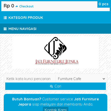
0
pcs
Rp 0
Checkout
KATEGORI PRODUK
MENU NAVIGASI
Cari
Butuh Bantuan?
Customer service
Jati Furniture
Jepara
siap melayani dan membantu Anda.
Kontak Kami