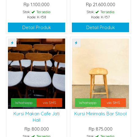
Rp 1.100.000
Rp 21.600.000
Stok:
Tersedia
Stok:
Tersedia
Kode: K-158
Kode: K-157
Detail Produk
Detail Produk
Whatsapp
via SMS
Whatsapp
via SMS
Kursi Makan Cafe Jati
Kursi Minimalis Bar Stool
Hall
Rp 800.000
Rp 875.000
Stok:
Tersedia
Stok:
Tersedia