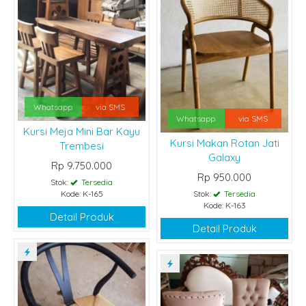
Whatsapp
via SMS
Whatsapp
via SMS
Kursi Meja Mini Bar Kayu
Kursi Makan Rotan Jati
Trembesi
Galaxy
Rp 9.750.000
Rp 950.000
Stok:
Tersedia
Kode: K-165
Stok:
Tersedia
Kode: K-163
Detail Produk
Detail Produk