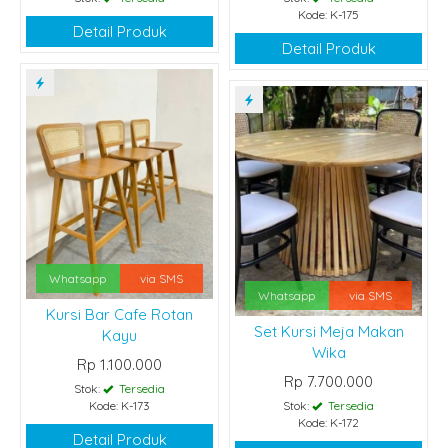
Kode: K-175
Detail Produk
Detail Produk
Whatsapp
via SMS
Whatsapp
via SMS
Kursi Bar Cafe Rotan
Set Kursi Meja Makan
Kayu
Wika
Rp 1.100.000
Rp 7.700.000
Stok:
Tersedia
Kode: K-173
Stok:
Tersedia
Kode: K-172
Detail Produk