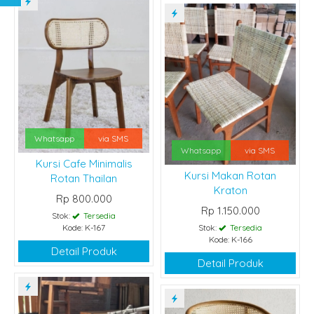
Whatsapp
via SMS
Whatsapp
via SMS
Kursi Cafe Minimalis
Kursi Makan Rotan
Rotan Thailan
Kraton
Rp 800.000
Rp 1.150.000
Stok:
Tersedia
Kode: K-167
Stok:
Tersedia
Kode: K-166
Detail Produk
Detail Produk