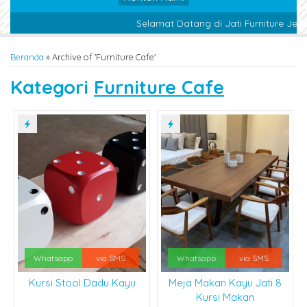
Selamat Datang di Jati Furniture Jepara
Beranda
»
Archive of 'Furniture Cafe'
Kategori
Furniture Cafe
Whatsapp
via SMS
Whatsapp
via SMS
Kursi Stool Dadu Kayu
Meja Makan Kayu Jati 8
Kursi Makan