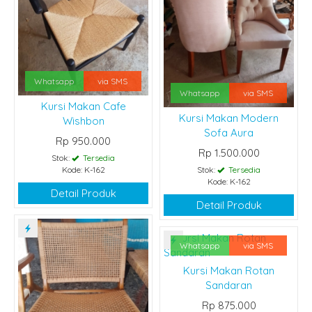
Whatsapp
via SMS
Whatsapp
via SMS
Kursi Makan Cafe
Kursi Makan Modern
Wishbon
Sofa Aura
Rp 950.000
Rp 1.500.000
Stok:
Tersedia
Kode: K-162
Stok:
Tersedia
Kode: K-162
Detail Produk
Detail Produk
Whatsapp
via SMS
Kursi Makan Rotan
Sandaran
Rp 875.000