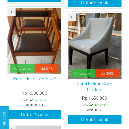
Detail Produk
Whatsapp
via SMS
Whatsapp
via SMS
Kursi Makan Cafe VIP
Kursi Makan Sofa
Modern
Rp 1.000.000
Rp 1.650.000
Stok:
Tersedia
Kode: K-171
Stok:
Tersedia
Kode: K-170
Detail Produk
SIDEBAR
Detail Produk