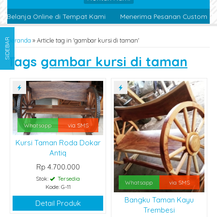
 Belanja Online di Tempat Kami
Menerima Pesanan Custom Des
Beranda
»
Article tag in 'gambar kursi di taman'
SIDEBAR
Tags
gambar kursi di taman
Whatsapp
via SMS
Kursi Taman Roda Dokar
Antiq
Rp 4.700.000
Stok:
Tersedia
Whatsapp
via SMS
Kode: G-11
Bangku Taman Kayu
Detail Produk
Trembesi