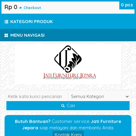
0
pcs
Rp 0
Checkout
KATEGORI PRODUK
MENU NAVIGASI
Cari
Butuh Bantuan?
Customer service
Jati Furniture
Jepara
siap melayani dan membantu Anda.
Kontak Kami