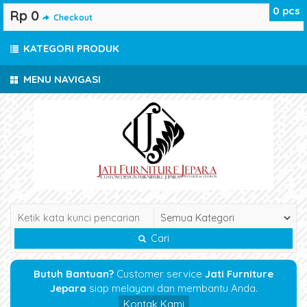
0
pcs
Rp 0
Checkout
KATEGORI PRODUK
MENU NAVIGASI
Cari
Butuh Bantuan?
Customer service
Jati Furniture
Jepara
siap melayani dan membantu Anda.
Kontak Kami