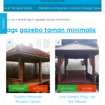
ine di Tempat Kami
Menerima Pesanan Custom Design Sesuai K
Beranda
»
Article tag in 'gazebo taman minimalis'
SIDEBAR
Tags
gazebo taman minimalis
Whatsapp
via SMS
Whatsapp
via SMS
Gazebo Minimalis
Jual Gazebo Kayu Jati
Modern Taman
Ukir Mewah