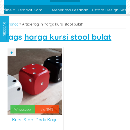
nline di Tempat Kami
Menerima Pesanan Custom Design Sesuai
Beranda
»
Article tag in 'harga kursi stool bulat'
SIDEBAR
Tags
harga kursi stool bulat
Whatsapp
via SMS
Kursi Stool Dadu Kayu