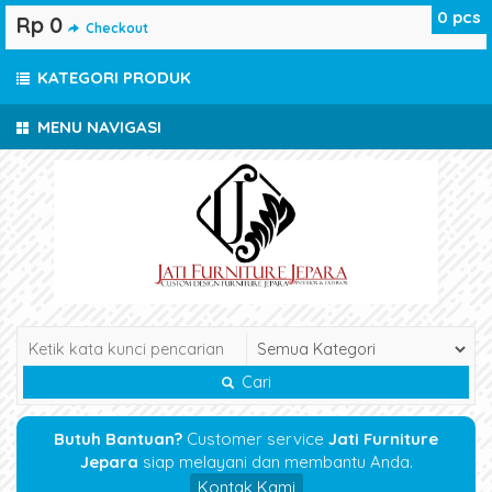
0
pcs
Rp 0
Checkout
KATEGORI PRODUK
MENU NAVIGASI
Cari
Butuh Bantuan?
Customer service
Jati Furniture
Jepara
siap melayani dan membantu Anda.
Kontak Kami