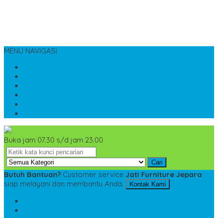
MENU NAVIGASI
Home
Tentang Kami
Kontak Kami
Cara Pemesanan
Cara Pembayaran
Katalog
Buka jam 07.30 s/d jam 23.00
Cari
Butuh Bantuan?
Customer service
Jati Furniture Jepara
siap melayani dan membantu Anda.
Kontak Kami
SMS
+6285228306798
TELP
+6285228306798