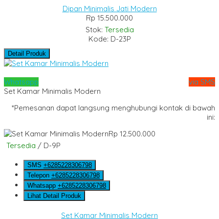
Dipan Minimalis Jati Modern
Rp 15.500.000
Stok:
Tersedia
Kode: D-23P
Detail Produk
Whatsapp
via SMS
Set Kamar Minimalis Modern
*Pemesanan dapat langsung menghubungi kontak di bawah
ini:
Rp 12.500.000
Tersedia
/ D-9P
SMS
+6285228306798
Telepon
+6285228306798
Whatsapp
+6285228306798
Lihat Detail Produk
Set Kamar Minimalis Modern