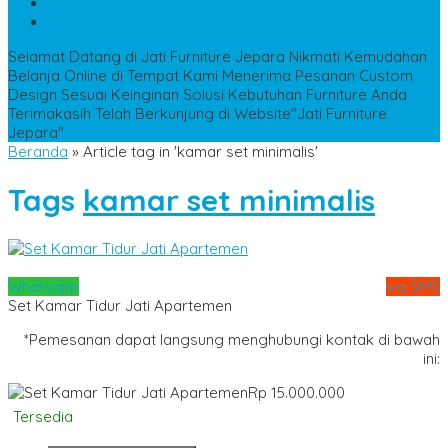
WA
+6285228306798
kencanamebel889@gmail.com
Selamat Datang di Jati Furniture Jepara
Nikmati Kemudahan
Belanja Online di Tempat Kami
Menerima Pesanan Custom
Design Sesuai Keinginan
Solusi Kebutuhan Furniture Anda
Terimakasih Telah Berkunjung di Website"Jati Furniture
Jepara"
Beranda
»
Article tag in 'kamar set minimalis'
Tags
kamar set minimalis
Whatsapp
via SMS
Set Kamar Tidur Jati Apartemen
*Pemesanan dapat langsung menghubungi kontak di bawah
ini:
Rp 15.000.000
Tersedia