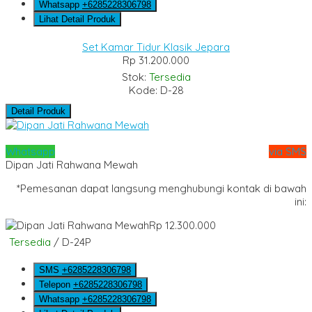
Whatsapp
+6285228306798
Lihat Detail Produk
Set Kamar Tidur Klasik Jepara
Rp 31.200.000
Stok:
Tersedia
Kode: D-28
Detail Produk
Whatsapp
via SMS
Dipan Jati Rahwana Mewah
*Pemesanan dapat langsung menghubungi kontak di bawah
ini:
Rp 12.300.000
Tersedia
/ D-24P
SMS
+6285228306798
Telepon
+6285228306798
Whatsapp
+6285228306798