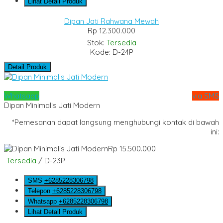
Lihat Detail Produk
Dipan Jati Rahwana Mewah
Rp 12.300.000
Stok:
Tersedia
Kode: D-24P
Detail Produk
Whatsapp
via SMS
Dipan Minimalis Jati Modern
*Pemesanan dapat langsung menghubungi kontak di bawah
ini:
Rp 15.500.000
Tersedia
/ D-23P
SMS
+6285228306798
Telepon
+6285228306798
Whatsapp
+6285228306798
Lihat Detail Produk