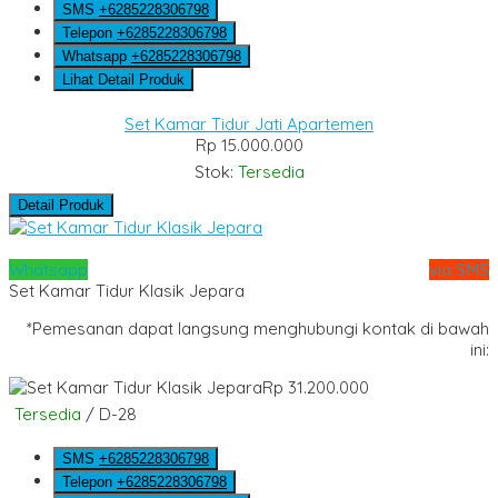
SMS
+6285228306798
Telepon
+6285228306798
Whatsapp
+6285228306798
Lihat Detail Produk
Set Kamar Tidur Jati Apartemen
Rp 15.000.000
Stok:
Tersedia
Detail Produk
Whatsapp
via SMS
Set Kamar Tidur Klasik Jepara
*Pemesanan dapat langsung menghubungi kontak di bawah
ini:
Rp 31.200.000
Tersedia
/ D-28
SMS
+6285228306798
Telepon
+6285228306798