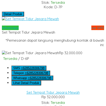
Stok:
Tersedia
Kode: D-7P
Detail Produk
Whatsapp
via SMS
Set Tempat Tidur Jepara Mewah
*Pemesanan dapat langsung menghubungi kontak di bawah
ini:
Rp 32.000.000
Tersedia
/ D-6P
SMS
+6285228306798
Telepon
+6285228306798
Whatsapp
+6285228306798
Lihat Detail Produk
Set Tempat Tidur Jepara Mewah
Rp 32.000.000
Stok:
Tersedia