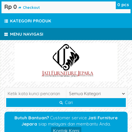
0
pcs
Rp 0
Checkout
KATEGORI PRODUK
MENU NAVIGASI
Cari
Butuh Bantuan?
Customer service
Jati Furniture
Jepara
siap melayani dan membantu Anda.
Kontak Kami