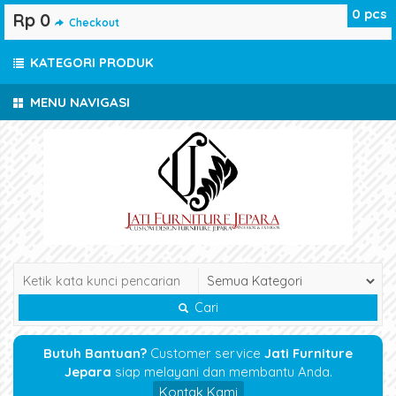
0
pcs
Rp 0
Checkout
KATEGORI PRODUK
MENU NAVIGASI
Cari
Butuh Bantuan?
Customer service
Jati Furniture
Jepara
siap melayani dan membantu Anda.
Kontak Kami