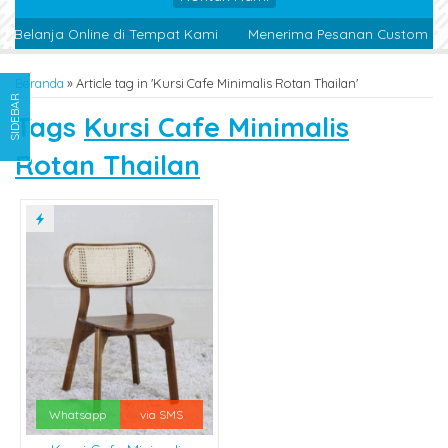
 Belanja Online di Tempat Kami
Menerima Pesanan Custom Des
Beranda
»
Article tag in 'Kursi Cafe Minimalis Rotan Thailan'
SIDEBAR
Tags
Kursi Cafe Minimalis
Rotan Thailan
Whatsapp
via SMS