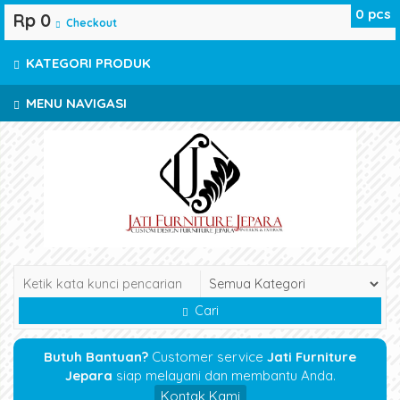
0
pcs
Rp 0
Checkout
KATEGORI PRODUK
MENU NAVIGASI
Cari
Butuh Bantuan?
Customer service
Jati Furniture
Jepara
siap melayani dan membantu Anda.
Kontak Kami