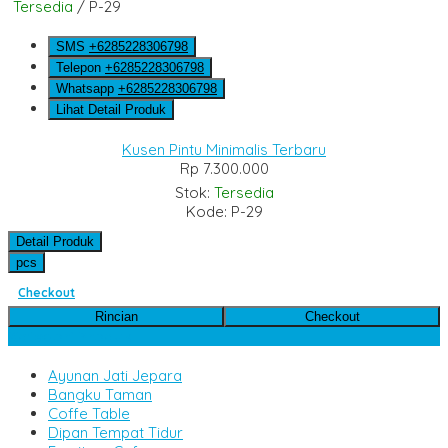
Tersedia
/ P-29
SMS
+6285228306798
Telepon
+6285228306798
Whatsapp
+6285228306798
Lihat Detail Produk
Kusen Pintu Minimalis Terbaru
Rp 7.300.000
Stok:
Tersedia
Kode: P-29
Detail Produk
pcs
Checkout
Rincian
Checkout
Kategori Produk
Ayunan Jati Jepara
Bangku Taman
Coffe Table
Dipan Tempat Tidur