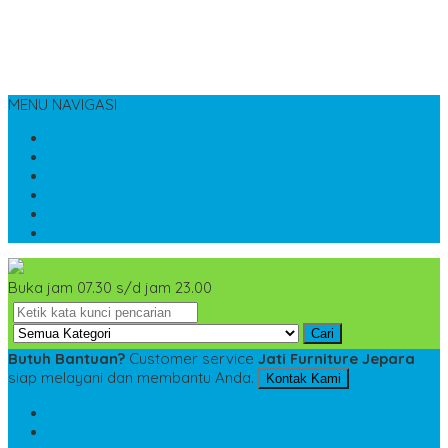
MENU NAVIGASI
Home
Tentang Kami
Kontak Kami
Cara Pemesanan
Cara Pembayaran
Katalog
Buka jam 07.30 s/d jam 23.00
Cari
Butuh Bantuan?
Customer service
Jati Furniture Jepara
siap melayani dan membantu Anda.
Kontak Kami
SMS
+6285228306798
TELP
+6285228306798