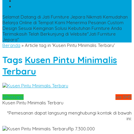
WA
+6285228306798
kencanamebel889@gmail.com
Selamat Datang di Jati Furniture Jepara
Nikmati Kemudahan
Belanja Online di Tempat Kami
Menerima Pesanan Custom
Design Sesuai Keinginan
Solusi Kebutuhan Furniture Anda
Terimakasih Telah Berkunjung di Website"Jati Furniture
Jepara"
Beranda
»
Article tag in 'Kusen Pintu Minimalis Terbaru'
Tags
Kusen Pintu Minimalis
Terbaru
Whatsapp
via SMS
Kusen Pintu Minimalis Terbaru
*Pemesanan dapat langsung menghubungi kontak di bawah
ini:
Rp 7.300.000