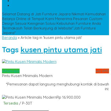
WA
+6285228306798
kencanamebel889@gmail.com
Selamat Datang di Jati Furniture Jepara
Nikmati Kemudahan
Belanja Online di Tempat Kami
Menerima Pesanan Custom
Design Sesuai Keinginan
Solusi Kebutuhan Furniture Anda
Terimakasih Telah Berkunjung di Website"Jati Furniture
Jepara"
Beranda
»
Article tag in 'kusen pintu utama jati'
Tags
kusen pintu utama jati
Whatsapp
via SMS
Pintu Kusen Minimalis Modern
*Pemesanan dapat langsung menghubungi kontak di bawah
ini:
Rp 16.900.000
Tersedia
/ P-30T