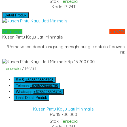
Stok:
Tersedia
Kode: P-24T
Detail Produk
Whatsapp
via SMS
Kusen Pintu Kayu Jati Minimalis
*Pemesanan dapat langsung menghubungi kontak di bawah
ini:
Rp 15.700.000
Tersedia
/ P-23T
SMS
+6285228306798
Telepon
+6285228306798
Whatsapp
+6285228306798
Lihat Detail Produk
Kusen Pintu Kayu Jati Minimalis
Rp 15.700.000
Stok:
Tersedia
Kode: P-23T