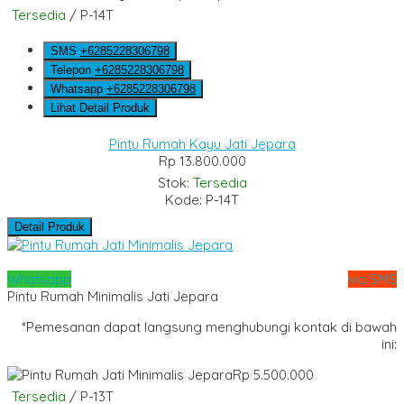
Tersedia
/ P-14T
SMS
+6285228306798
Telepon
+6285228306798
Whatsapp
+6285228306798
Lihat Detail Produk
Pintu Rumah Kayu Jati Jepara
Rp 13.800.000
Stok:
Tersedia
Kode: P-14T
Detail Produk
Whatsapp
via SMS
Pintu Rumah Minimalis Jati Jepara
*Pemesanan dapat langsung menghubungi kontak di bawah
ini:
Rp 5.500.000
Tersedia
/ P-13T