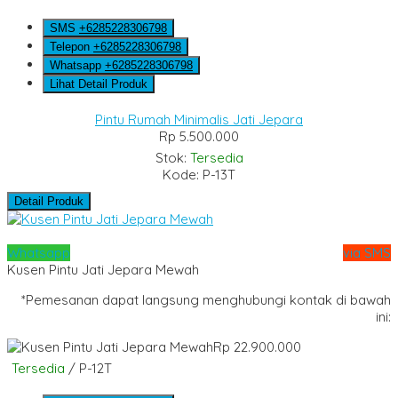
SMS
+6285228306798
Telepon
+6285228306798
Whatsapp
+6285228306798
Lihat Detail Produk
Pintu Rumah Minimalis Jati Jepara
Rp 5.500.000
Stok:
Tersedia
Kode: P-13T
Detail Produk
Whatsapp
via SMS
Kusen Pintu Jati Jepara Mewah
*Pemesanan dapat langsung menghubungi kontak di bawah
ini:
Rp 22.900.000
Tersedia
/ P-12T