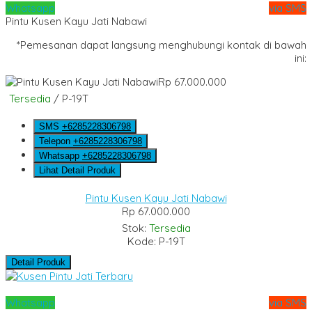
Whatsapp
via SMS
Pintu Kusen Kayu Jati Nabawi
*Pemesanan dapat langsung menghubungi kontak di bawah
ini:
Rp 67.000.000
Tersedia
/ P-19T
SMS
+6285228306798
Telepon
+6285228306798
Whatsapp
+6285228306798
Lihat Detail Produk
Pintu Kusen Kayu Jati Nabawi
Rp 67.000.000
Stok:
Tersedia
Kode: P-19T
Detail Produk
Whatsapp
via SMS