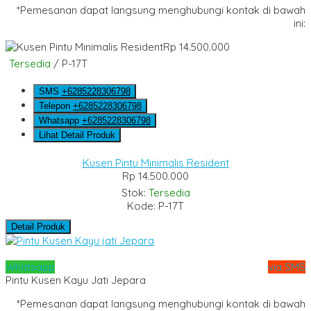
*Pemesanan dapat langsung menghubungi kontak di bawah
ini:
Rp 14.500.000
Tersedia
/ P-17T
SMS
+6285228306798
Telepon
+6285228306798
Whatsapp
+6285228306798
Lihat Detail Produk
Kusen Pintu Minimalis Resident
Rp 14.500.000
Stok:
Tersedia
Kode: P-17T
Detail Produk
Whatsapp
via SMS
Pintu Kusen Kayu Jati Jepara
*Pemesanan dapat langsung menghubungi kontak di bawah