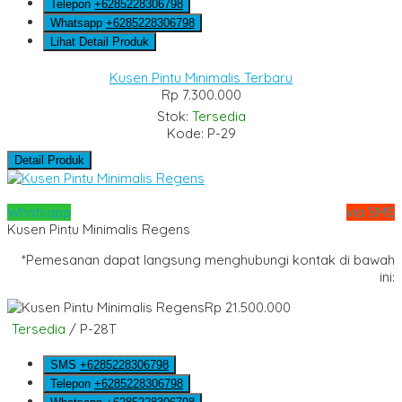
Telepon
+6285228306798
Whatsapp
+6285228306798
Lihat Detail Produk
Kusen Pintu Minimalis Terbaru
Rp 7.300.000
Stok:
Tersedia
Kode: P-29
Detail Produk
Whatsapp
via SMS
Kusen Pintu Minimalis Regens
*Pemesanan dapat langsung menghubungi kontak di bawah
ini:
Rp 21.500.000
Tersedia
/ P-28T
SMS
+6285228306798
Telepon
+6285228306798