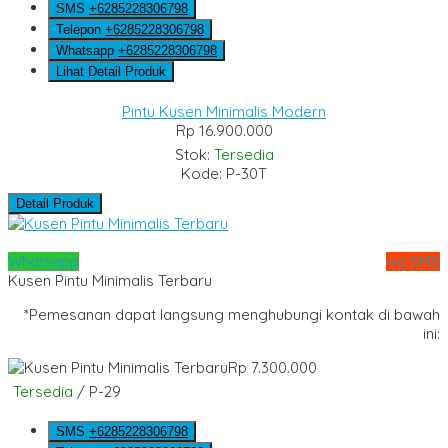
SMS
+6285228306798
Telepon
+6285228306798
Whatsapp
+6285228306798
Lihat Detail Produk
Pintu Kusen Minimalis Modern
Rp 16.900.000
Stok:
Tersedia
Kode: P-30T
Detail Produk
Whatsapp
via SMS
Kusen Pintu Minimalis Terbaru
*Pemesanan dapat langsung menghubungi kontak di bawah
ini:
Rp 7.300.000
Tersedia
/ P-29
SMS
+6285228306798