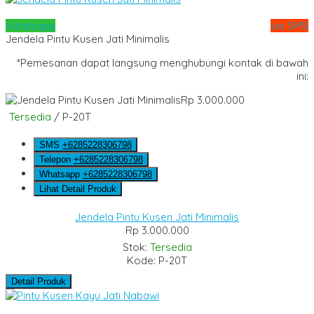
Whatsapp
via SMS
Jendela Pintu Kusen Jati Minimalis
*Pemesanan dapat langsung menghubungi kontak di bawah
ini:
Rp 3.000.000
Tersedia
/ P-20T
SMS
+6285228306798
Telepon
+6285228306798
Whatsapp
+6285228306798
Lihat Detail Produk
Jendela Pintu Kusen Jati Minimalis
Rp 3.000.000
Stok:
Tersedia
Kode: P-20T
Detail Produk