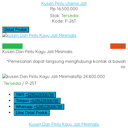
Kusen Pintu Utama Jati
Rp 16.500.000
Stok:
Tersedia
Kode: P-26T
Detail Produk
Whatsapp
via SMS
Kusen Dan Pintu Kayu Jati Minimalis
*Pemesanan dapat langsung menghubungi kontak di bawah
ini:
Rp 24.800.000
Tersedia
/ P-25T
SMS
+6285228306798
Telepon
+6285228306798
Whatsapp
+6285228306798
Lihat Detail Produk
Kusen Dan Pintu Kayu Jati Minimalis