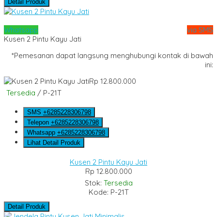
Detail Produk
Whatsapp
via SMS
Kusen 2 Pintu Kayu Jati
*Pemesanan dapat langsung menghubungi kontak di bawah
ini:
Rp 12.800.000
Tersedia
/ P-21T
SMS
+6285228306798
Telepon
+6285228306798
Whatsapp
+6285228306798
Lihat Detail Produk
Kusen 2 Pintu Kayu Jati
Rp 12.800.000
Stok:
Tersedia
Kode: P-21T
Detail Produk