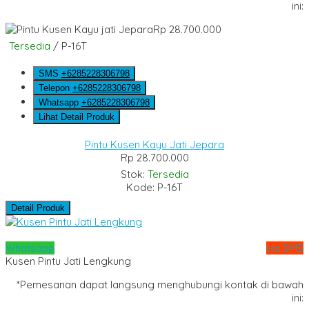
ini:
Rp 28.700.000
Tersedia
/ P-16T
SMS
+6285228306798
Telepon
+6285228306798
Whatsapp
+6285228306798
Lihat Detail Produk
Pintu Kusen Kayu Jati Jepara
Rp 28.700.000
Stok:
Tersedia
Kode: P-16T
Detail Produk
Whatsapp
via SMS
Kusen Pintu Jati Lengkung
*Pemesanan dapat langsung menghubungi kontak di bawah
ini: