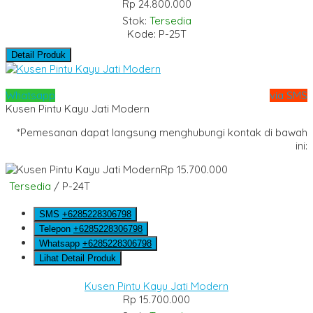
Rp 24.800.000
Stok:
Tersedia
Kode: P-25T
Detail Produk
Whatsapp
via SMS
Kusen Pintu Kayu Jati Modern
*Pemesanan dapat langsung menghubungi kontak di bawah
ini:
Rp 15.700.000
Tersedia
/ P-24T
SMS
+6285228306798
Telepon
+6285228306798
Whatsapp
+6285228306798
Lihat Detail Produk
Kusen Pintu Kayu Jati Modern
Rp 15.700.000