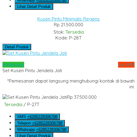
Whatsapp
+6285228306798
Lihat Detail Produk
Kusen Pintu Minimalis Regens
Rp 21.500.000
Stok:
Tersedia
Kode: P-28T
Detail Produk
Whatsapp
via SMS
Set Kusen Pintu Jendela Jati
*Pemesanan dapat langsung menghubungi kontak di bawah
ini:
Rp 37.500.000
Tersedia
/ P-27T
SMS
+6285228306798
Telepon
+6285228306798
Whatsapp
+6285228306798
Lihat Detail Produk