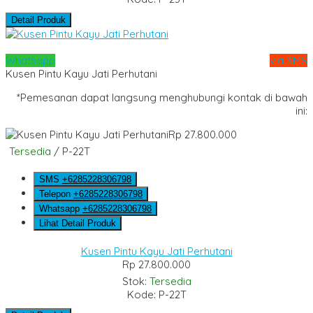
Detail Produk
Whatsapp
via SMS
Kusen Pintu Kayu Jati Perhutani
*Pemesanan dapat langsung menghubungi kontak di bawah
ini:
Rp 27.800.000
Tersedia
/ P-22T
SMS
+6285228306798
Telepon
+6285228306798
Whatsapp
+6285228306798
Lihat Detail Produk
Kusen Pintu Kayu Jati Perhutani
Rp 27.800.000
Stok:
Tersedia
Kode: P-22T