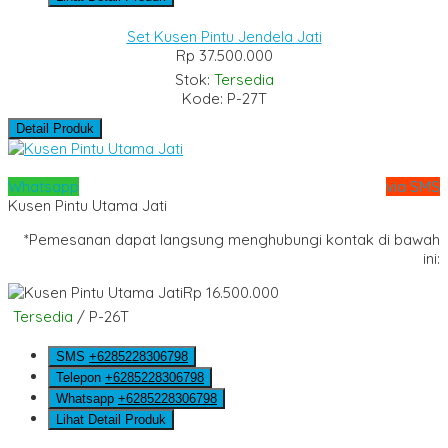
Set Kusen Pintu Jendela Jati
Rp 37.500.000
Stok:
Tersedia
Kode: P-27T
Detail Produk
Whatsapp
via SMS
Kusen Pintu Utama Jati
*Pemesanan dapat langsung menghubungi kontak di bawah
ini:
Rp 16.500.000
Tersedia
/ P-26T
SMS
+6285228306798
Telepon
+6285228306798
Whatsapp
+6285228306798
Lihat Detail Produk