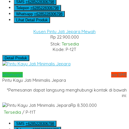
SMS
+6285228306798
Telepon
+6285228306798
Whatsapp
+6285228306798
Lihat Detail Produk
Kusen Pintu Jati Jepara Mewah
Rp 22.900.000
Stok:
Tersedia
Kode: P-12T
Detail Produk
Whatsapp
via SMS
Pintu Kayu Jati Minimalis Jepara
*Pemesanan dapat langsung menghubungi kontak di bawah
ini:
Rp 8.300.000
Tersedia
/ P-11T
SMS
+6285228306798