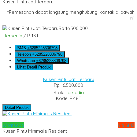
Kusen Pintu Jati Terbaru
*Pemesanan dapat langsung menghubungi kontak di bawah
ini:
Rp 16.500.000
Tersedia
/ P-18T
SMS
+6285228306798
Telepon
+6285228306798
Whatsapp
+6285228306798
Lihat Detail Produk
Kusen Pintu Jati Terbaru
Rp 16.500.000
Stok:
Tersedia
Kode: P-18T
Detail Produk
Whatsapp
via SMS
Kusen Pintu Minimalis Resident