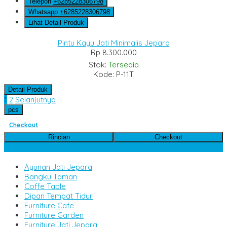
Telepon
+6285228306798
Whatsapp
+6285228306798
Lihat Detail Produk
Pintu Kayu Jati Minimalis Jepara
Rp 8.300.000
Stok:
Tersedia
Kode: P-11T
Detail Produk
1
2
Selanjutnya
pcs
Checkout
Rincian
Checkout
Kategori Produk
Ayunan Jati Jepara
Bangku Taman
Coffe Table
Dipan Tempat Tidur
Furniture Cafe
Furniture Garden
Furniture Jati Jepara