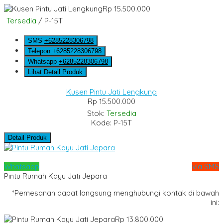
Rp 15.500.000
Tersedia
/ P-15T
SMS
+6285228306798
Telepon
+6285228306798
Whatsapp
+6285228306798
Lihat Detail Produk
Kusen Pintu Jati Lengkung
Rp 15.500.000
Stok:
Tersedia
Kode: P-15T
Detail Produk
Whatsapp
via SMS
Pintu Rumah Kayu Jati Jepara
*Pemesanan dapat langsung menghubungi kontak di bawah
ini:
Rp 13.800.000