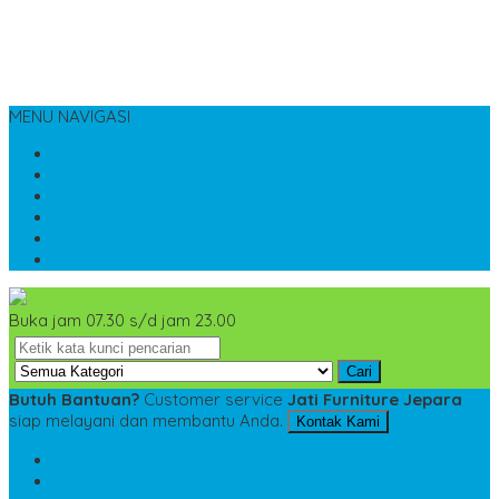
MENU NAVIGASI
Home
Tentang Kami
Kontak Kami
Cara Pemesanan
Cara Pembayaran
Katalog
Buka jam 07.30 s/d jam 23.00
Cari
Butuh Bantuan?
Customer service
Jati Furniture Jepara
siap melayani dan membantu Anda.
Kontak Kami
SMS
+6285228306798
TELP
+6285228306798