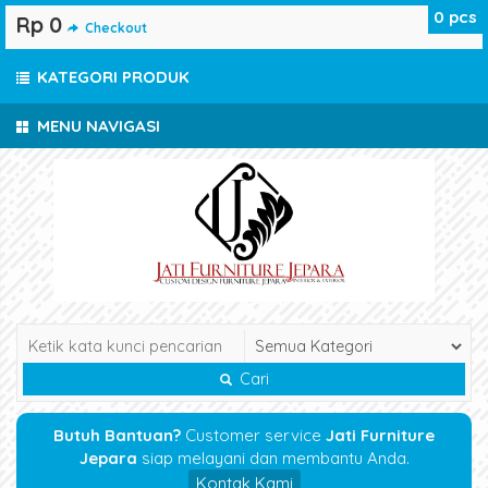
0
pcs
Rp 0
Checkout
KATEGORI PRODUK
MENU NAVIGASI
Cari
Butuh Bantuan?
Customer service
Jati Furniture
Jepara
siap melayani dan membantu Anda.
Kontak Kami