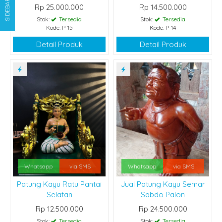
SIDEBAR
Rp 25.000.000
Rp 14.500.000
Stok:
Tersedia
Stok:
Tersedia
Kode: P-15
Kode: P-14
Detail Produk
Detail Produk
Whatsapp
via SMS
Whatsapp
via SMS
Patung Kayu Ratu Pantai
Jual Patung Kayu Semar
Selatan
Sabdo Palon
Rp 12.500.000
Rp 24.500.000
Stok:
Tersedia
Stok:
Tersedia