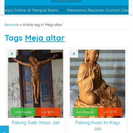
anja Online di Tempat Kami
Menerima Pesanan Custom Design 
Beranda
»
Article tag in 'Meja altar'
Tags
Meja altar
Whatsapp
via SMS
Whatsapp
via SMS
Patung Salib Yesus Jati
Patung Kwan Im Kayu
Jati