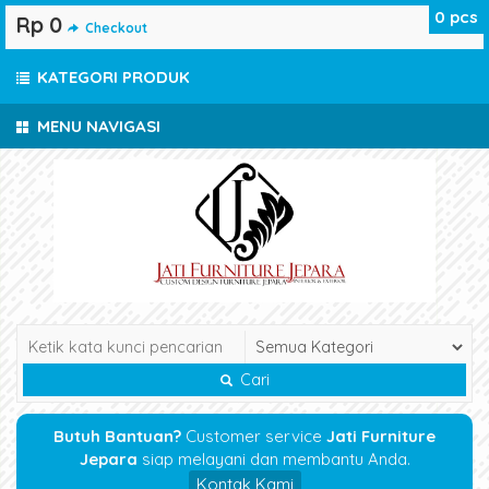
0
pcs
Rp 0
Checkout
KATEGORI PRODUK
MENU NAVIGASI
Cari
Butuh Bantuan?
Customer service
Jati Furniture
Jepara
siap melayani dan membantu Anda.
Kontak Kami