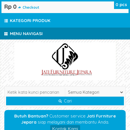
0
pcs
Rp 0
Checkout
KATEGORI PRODUK
MENU NAVIGASI
Cari
Butuh Bantuan?
Customer service
Jati Furniture
Jepara
siap melayani dan membantu Anda.
Kontak Kami