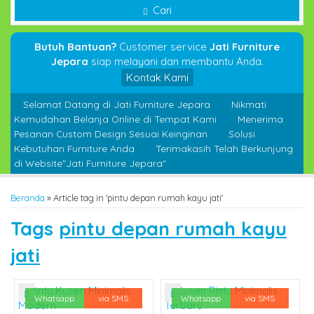
Cari
Butuh Bantuan?
Customer service
Jati Furniture
Jepara
siap melayani dan membantu Anda.
Kontak Kami
Selamat Datang di Jati Furniture Jepara
Nikmati
Kemudahan Belanja Online di Tempat Kami
Menerima
Pesanan Custom Design Sesuai Keinginan
Solusi
Kebutuhan Furniture Anda
Terimakasih Telah Berkunjung
di Website"Jati Furniture Jepara"
Beranda
»
Article tag in 'pintu depan rumah kayu jati'
Tags
pintu depan rumah kayu
jati
Whatsapp
via SMS
Whatsapp
via SMS