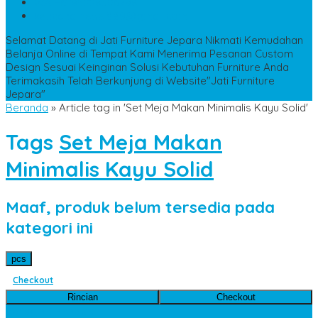
WA
+6285228306798
kencanamebel889@gmail.com
Selamat Datang di Jati Furniture Jepara
Nikmati Kemudahan
Belanja Online di Tempat Kami
Menerima Pesanan Custom
Design Sesuai Keinginan
Solusi Kebutuhan Furniture Anda
Terimakasih Telah Berkunjung di Website"Jati Furniture
Jepara"
Beranda
»
Article tag in 'Set Meja Makan Minimalis Kayu Solid'
Tags
Set Meja Makan
Minimalis Kayu Solid
Maaf, produk belum tersedia pada
kategori ini
pcs
Checkout
Rincian
Checkout
Kategori Produk