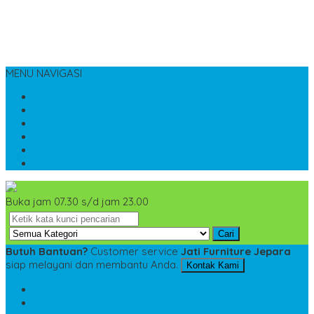
MENU NAVIGASI
Home
Tentang Kami
Kontak Kami
Cara Pemesanan
Cara Pembayaran
Katalog
Buka jam 07.30 s/d jam 23.00
Cari
Butuh Bantuan?
Customer service
Jati Furniture Jepara
siap melayani dan membantu Anda.
Kontak Kami
SMS
+6285228306798
TELP
+6285228306798