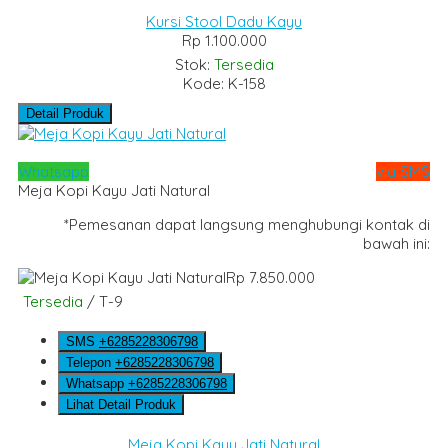
Kursi Stool Dadu Kayu
Rp 1.100.000
Stok:
Tersedia
Kode: K-158
Detail Produk
Whatsapp
via SMS
Meja Kopi Kayu Jati Natural
*Pemesanan dapat langsung menghubungi kontak di
bawah ini:
Rp 7.850.000
Tersedia
/ T-9
SMS
+6285228306798
Telepon
+6285228306798
Whatsapp
+6285228306798
Lihat Detail Produk
Meja Kopi Kayu Jati Natural