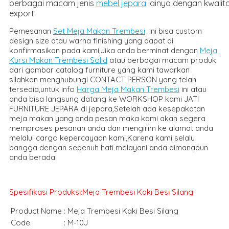
berbagai macam jenis
mebel jepara
lainya dengan kwalit
export.
Pemesanan
Set Meja Makan Trembesi
ini bisa custom
design size atau warna finishing yang dapat di
konfirmasikan pada kami,Jika anda berminat dengan
Meja
Kursi Makan Trembesi Solid
atau berbagai macam produk
dari gambar catalog furniture yang kami tawarkan
silahkan menghubungi CONTACT PERSON yang telah
tersedia,untuk info
Harga Meja Makan Trembesi
ini atau
anda bisa langsung datang ke WORKSHOP kami JATI
FURNITURE JEPARA di jepara,Setelah ada kesepakatan
meja makan yang anda pesan maka kami akan segera
memproses pesanan anda dan mengirim ke alamat anda
melalui cargo kepercayaan kami,Karena kami selalu
bangga dengan sepenuh hati melayani anda dimanapun
anda berada.
Spesifikasi Produksi:Meja Trembesi Kaki Besi Silang
Product Name
:
Meja Trembesi Kaki Besi Silang
Code
:
M-10J