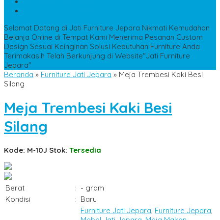
WA
+6285228306798
kencanamebel889@gmail.com
Selamat Datang di Jati Furniture Jepara
Nikmati Kemudahan
Belanja Online di Tempat Kami
Menerima Pesanan Custom
Design Sesuai Keinginan
Solusi Kebutuhan Furniture Anda
Terimakasih Telah Berkunjung di Website"Jati Furniture
Jepara"
Beranda
»
Furniture Jati Jepara
»
Meja Trembesi Kaki Besi
Silang
Meja Trembesi Kaki Besi
Silang
Kode: M-10J
Stok:
Tersedia
Berat
:
- gram
Kondisi
:
Baru
Furniture Jati Jepara
,
Furniture Jepara
,
Mebel Jati Jepara
,
Meja Makan