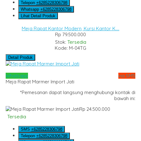
Telepon
+6285228306798
Whatsapp
+6285228306798
Lihat Detail Produk
Meja Rapat Kantor Modern, Kursi Kantor K....
Rp 79.500.000
Stok:
Tersedia
Kode: M-04TG
Detail Produk
Whatsapp
via SMS
Meja Rapat Marmer Import Jati
*Pemesanan dapat langsung menghubungi kontak di
bawah ini:
Rp 24.500.000
Tersedia
SMS
+6285228306798
Telepon
+6285228306798