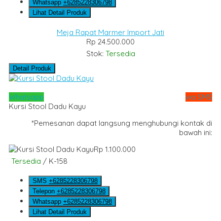
Whatsapp
+6285228306798
Lihat Detail Produk
Meja Rapat Marmer Import Jati
Rp 24.500.000
Stok:
Tersedia
Detail Produk
Whatsapp
via SMS
Kursi Stool Dadu Kayu
*Pemesanan dapat langsung menghubungi kontak di
bawah ini:
Rp 1.100.000
Tersedia
/ K-158
SMS
+6285228306798
Telepon
+6285228306798
Whatsapp
+6285228306798
Lihat Detail Produk