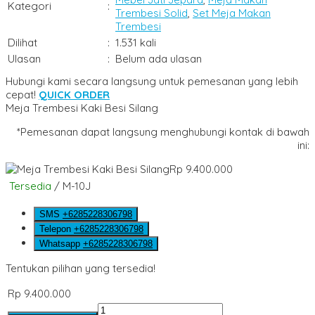
Kategori
:
Trembesi Solid
,
Set Meja Makan
Trembesi
Dilihat
:
1.531 kali
Ulasan
:
Belum ada ulasan
Hubungi kami secara langsung untuk pemesanan yang lebih
cepat!
QUICK ORDER
Meja Trembesi Kaki Besi Silang
*Pemesanan dapat langsung menghubungi kontak di bawah
ini:
Rp 9.400.000
Tersedia
/ M-10J
SMS
+6285228306798
Telepon
+6285228306798
Whatsapp
+6285228306798
Tentukan pilihan yang tersedia!
Rp 9.400.000