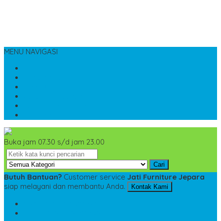
MENU NAVIGASI
Home
Tentang Kami
Kontak Kami
Cara Pemesanan
Cara Pembayaran
Katalog
Buka jam 07.30 s/d jam 23.00
Cari
Butuh Bantuan?
Customer service
Jati Furniture Jepara
siap melayani dan membantu Anda.
Kontak Kami
SMS
+6285228306798
TELP
+6285228306798