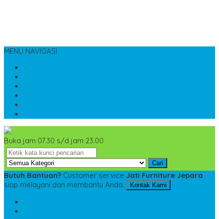
MENU NAVIGASI
Home
Tentang Kami
Kontak Kami
Cara Pemesanan
Cara Pembayaran
Katalog
Buka jam 07.30 s/d jam 23.00
Cari
Butuh Bantuan?
Customer service
Jati Furniture Jepara
siap melayani dan membantu Anda.
Kontak Kami
SMS
+6285228306798
TELP
+6285228306798