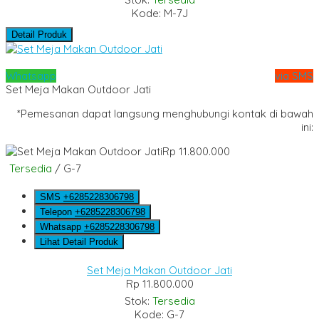
Kode: M-7J
Detail Produk
Whatsapp
via SMS
Set Meja Makan Outdoor Jati
*Pemesanan dapat langsung menghubungi kontak di bawah
ini:
Rp 11.800.000
Tersedia
/ G-7
SMS
+6285228306798
Telepon
+6285228306798
Whatsapp
+6285228306798
Lihat Detail Produk
Set Meja Makan Outdoor Jati
Rp 11.800.000
Stok:
Tersedia
Kode: G-7