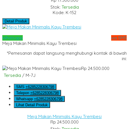
Rp 17.500.000
Stok:
Tersedia
Kode: K-152
Detail Produk
Whatsapp
via SMS
Meja Makan Minimalis Kayu Trembesi
*Pemesanan dapat langsung menghubungi kontak di bawah
ini:
Rp 24.500.000
Tersedia
/ M-7J
SMS
+6285228306798
Telepon
+6285228306798
Whatsapp
+6285228306798
Lihat Detail Produk
Meja Makan Minimalis Kayu Trembesi
Rp 24.500.000
Stok:
Tersedia