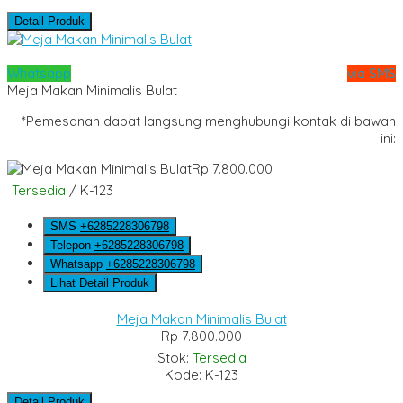
Detail Produk
Whatsapp
via SMS
Meja Makan Minimalis Bulat
*Pemesanan dapat langsung menghubungi kontak di bawah
ini:
Rp 7.800.000
Tersedia
/ K-123
SMS
+6285228306798
Telepon
+6285228306798
Whatsapp
+6285228306798
Lihat Detail Produk
Meja Makan Minimalis Bulat
Rp 7.800.000
Stok:
Tersedia
Kode: K-123
Detail Produk