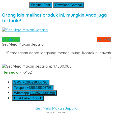
Original Post
Download Gambar
Orang lain melihat produk ini, mungkin Anda juga
tertarik?
Whatsapp
via SMS
Set Meja Makan Jepara
*Pemesanan dapat langsung menghubungi kontak di bawah
ini:
Rp 17.500.000
Tersedia
/ K-152
SMS
+6285228306798
Telepon
+6285228306798
Whatsapp
+6285228306798
Lihat Detail Produk
Set Meja Makan Jepara