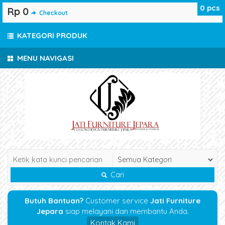
0
pcs
Rp 0
Checkout
KATEGORI PRODUK
MENU NAVIGASI
Cari
Butuh Bantuan?
Customer service
Jati Furniture
Jepara
siap melayani dan membantu Anda.
Kontak Kami