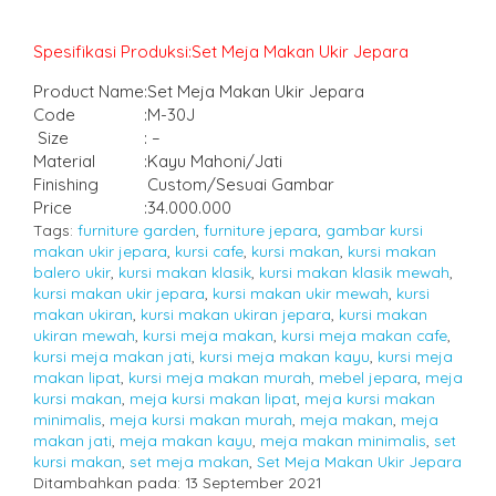
Spesifikasi Produksi:Set Meja Makan Ukir Jepara
Product Name
:
Set Meja Makan Ukir Jepara
Code
:
M-30J
Size
:
–
Material
:
Kayu Mahoni/Jati
Finishing
Custom/Sesuai Gambar
Price
:
34.000.000
Tags:
furniture garden
,
furniture jepara
,
gambar kursi
makan ukir jepara
,
kursi cafe
,
kursi makan
,
kursi makan
balero ukir
,
kursi makan klasik
,
kursi makan klasik mewah
,
kursi makan ukir jepara
,
kursi makan ukir mewah
,
kursi
makan ukiran
,
kursi makan ukiran jepara
,
kursi makan
ukiran mewah
,
kursi meja makan
,
kursi meja makan cafe
,
kursi meja makan jati
,
kursi meja makan kayu
,
kursi meja
makan lipat
,
kursi meja makan murah
,
mebel jepara
,
meja
kursi makan
,
meja kursi makan lipat
,
meja kursi makan
minimalis
,
meja kursi makan murah
,
meja makan
,
meja
makan jati
,
meja makan kayu
,
meja makan minimalis
,
set
kursi makan
,
set meja makan
,
Set Meja Makan Ukir Jepara
Ditambahkan pada: 13 September 2021