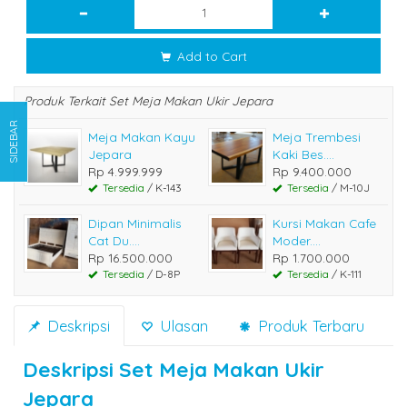
Add to Cart
Produk Terkait Set Meja Makan Ukir Jepara
SIDEBAR
Meja Makan Kayu
Meja Trembesi
Jepara
Kaki Bes....
Rp 4.999.999
Rp 9.400.000
Tersedia
/ K-143
Tersedia
/ M-10J
Dipan Minimalis
Kursi Makan Cafe
Cat Du....
Moder....
Rp 16.500.000
Rp 1.700.000
Tersedia
/ D-8P
Tersedia
/ K-111
Deskripsi
Ulasan
Produk Terbaru
Deskripsi
Set Meja Makan Ukir
Jepara