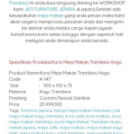
Trembesi
ini anda bisa langsung datang ke WORKSHOP
kami
JATI FURNITURE JEPARA
di jepara,Setelah ada
kesepakatan
meja makan
yang anda pesan maka kami
akan segera memproses pesanan anda dan mengirim
ke alamat anda melalui cargo kepercayaan
kami,Karena kami selalu bangga dengan sepenuh hati
melayani anda dimanapun anda berada.
Spesifikasi Produksi:Kursi Meja Makan Trembesi Hugo
Product Name
:
Kursi Meja Makan Trembesi Hugo
Code
:
K-147
Size
:
300 x 100 x 75
Material
:
Kayu Trembesi
Finishing
Custom/Sesuai Gambar
Price
:
25.999.000
Tags:
furniture jepara
,
harga meja makan trembesi
,
jual
meja makan kayu trembesi
,
kursi cafe
,
kursi makan
,
kursi
meja makan trembesi
,
Kursi Meja Makan Trembesi Hugo
,
mebel jepara
,
meja cafe
,
meja makan
,
meja makan kayu
meh
,
meja makan kayu solid trembesi
,
meja makan kayu