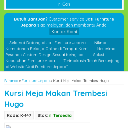
Cari
Butuh Bantuan?
Customer service
Jati Furniture
Jepara
siap melayani dan membantu Anda.
Kontak Kami
Selamat Datang di Jati Furniture Jepara
Nikmati
Kemudahan Belanja Online di Tempat Kami
Menerima
Pesanan Custom Design Sesuai Keinginan
Solusi
Kebutuhan Furniture Anda
Terimakasih Telah Berkunjung
di Website"Jati Furniture Jepara"
Beranda
»
Furniture Jepara
»
Kursi Meja Makan Trembesi Hugo
Kursi Meja Makan Trembesi
Hugo
Kode: K-147
Stok:
Tersedia