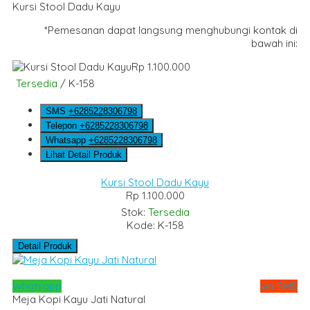
Kursi Stool Dadu Kayu
*Pemesanan dapat langsung menghubungi kontak di
bawah ini:
Rp 1.100.000
Tersedia
/ K-158
SMS
+6285228306798
Telepon
+6285228306798
Whatsapp
+6285228306798
Lihat Detail Produk
Kursi Stool Dadu Kayu
Rp 1.100.000
Stok:
Tersedia
Kode: K-158
Detail Produk
Whatsapp
via SMS
Meja Kopi Kayu Jati Natural