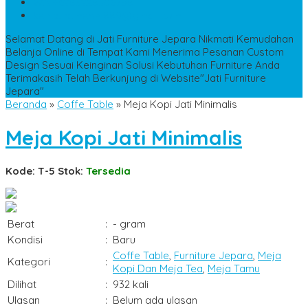
WA
+6285228306798
kencanamebel889@gmail.com
Selamat Datang di Jati Furniture Jepara
Nikmati Kemudahan
Belanja Online di Tempat Kami
Menerima Pesanan Custom
Design Sesuai Keinginan
Solusi Kebutuhan Furniture Anda
Terimakasih Telah Berkunjung di Website"Jati Furniture
Jepara"
Beranda
»
Coffe Table
»
Meja Kopi Jati Minimalis
Meja Kopi Jati Minimalis
Kode: T-5
Stok:
Tersedia
Berat
:
- gram
Kondisi
:
Baru
Coffe Table
,
Furniture Jepara
,
Meja
Kategori
:
Kopi Dan Meja Tea
,
Meja Tamu
Dilihat
:
932 kali
Ulasan
:
Belum ada ulasan