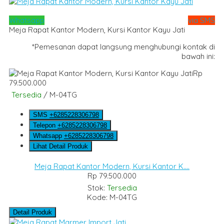
Whatsapp
via SMS
Meja Rapat Kantor Modern, Kursi Kantor Kayu Jati
*Pemesanan dapat langsung menghubungi kontak di
bawah ini:
Rp
79.500.000
Tersedia
/ M-04TG
SMS
+6285228306798
Telepon
+6285228306798
Whatsapp
+6285228306798
Lihat Detail Produk
Meja Rapat Kantor Modern, Kursi Kantor K....
Rp 79.500.000
Stok:
Tersedia
Kode: M-04TG
Detail Produk