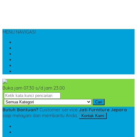
MENU NAVIGASI
Home
Tentang Kami
Kontak Kami
Cara Pemesanan
Cara Pembayaran
Katalog
Buka jam 07.30 s/d jam 23.00
Cari
Butuh Bantuan?
Customer service
Jati Furniture Jepara
siap melayani dan membantu Anda.
Kontak Kami
SMS
+6285228306798
TELP
+6285228306798