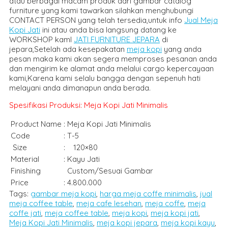
atau berbagai macam produk dari gambar catalog
furniture yang kami tawarkan silahkan menghubungi
CONTACT PERSON yang telah tersedia,untuk info
Jual Meja
Kopi Jati
ini atau anda bisa langsung datang ke
WORKSHOP kamI
JATI FURNITURE JEPARA
di
jepara,Setelah ada kesepakatan
meja kopi
yang anda
pesan maka kami akan segera memproses pesanan anda
dan mengirim ke alamat anda melalui cargo kepercayaan
kami,Karena kami selalu bangga dengan sepenuh hati
melayani anda dimanapun anda berada.
Spesifikasi Produksi: Meja Kopi Jati Minimalis
Product Name
:
Meja Kopi Jati Minimalis
Code
:
T-5
Size
:
120×80
Material
:
Kayu Jati
Finishing
Custom/Sesuai Gambar
Price
:
4.800.000
Tags:
gambar meja kopi
,
harga meja coffe minimalis
,
jual
meja coffee table
,
meja cafe lesehan
,
meja coffe
,
meja
coffe jati
,
meja coffee table
,
meja kopi
,
meja kopi jati
,
Meja Kopi Jati Minimalis
,
meja kopi jepara
,
meja kopi kayu
,