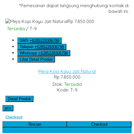
*Pemesanan dapat langsung menghubungi kontak di
bawah ini:
Rp 7.850.000
Tersedia
/ T-9
SMS
+6285228306798
Telepon
+6285228306798
Whatsapp
+6285228306798
Lihat Detail Produk
Meja Kopi Kayu Jati Natural
Rp 7.850.000
Stok:
Tersedia
Kode: T-9
Detail Produk
pcs
Checkout
Rincian
Checkout
Kategori Produk