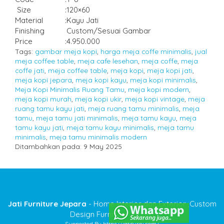
Size
:
120×60
Material
:
Kayu Jati
Finishing
Custom/Sesuai Gambar
Price
:
4.950.000
Tags:
gambar meja kopi
,
harga meja coffe minimalis
,
jual
meja coffee table
,
meja cafe lesehan
,
meja coffe
,
meja
coffe jati
,
meja coffee table
,
meja kopi
,
meja kopi jati
,
meja kopi jepara
,
meja kopi kayu
,
meja kopi minimalis
,
Meja Kopi Minimalis Ruang Tamu
,
meja kopi modern
,
meja kopi murah
,
meja kopi ukir
,
meja kopi vintage
,
meja
ruang tamu kayu jati
,
meja ruang tamu minimalis
,
meja
tamu
,
meja tamu jati minimalis
,
meja tamu kayu
,
meja
tamu kayu jati
,
meja tamu kayu minimalis
,
meja tamu
minimalis
,
meja tamu minimalis modern
Ditambahkan pada: 9 May 2025
Jati Furniture Jepara
- Home Interior dan Exterior ,Custom
Design Furniture Jepara
Supported By https//jatifurni.com/