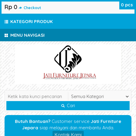
0
pcs
Rp 0
Checkout
KATEGORI PRODUK
MENU NAVIGASI
Cari
Butuh Bantuan?
Customer service
Jati Furniture
Jepara
siap melayani dan membantu Anda.
Kontak Kami