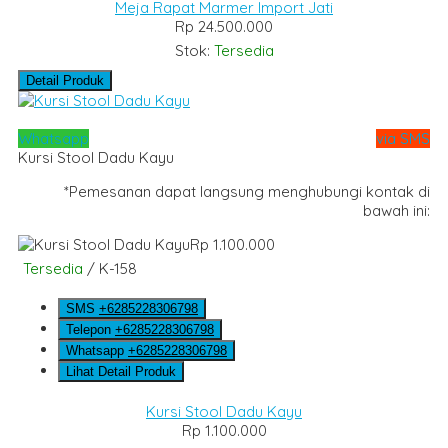
Meja Rapat Marmer Import Jati
Rp 24.500.000
Stok:
Tersedia
Detail Produk
Whatsapp
via SMS
Kursi Stool Dadu Kayu
*Pemesanan dapat langsung menghubungi kontak di
bawah ini:
Rp 1.100.000
Tersedia
/ K-158
SMS
+6285228306798
Telepon
+6285228306798
Whatsapp
+6285228306798
Lihat Detail Produk
Kursi Stool Dadu Kayu
Rp 1.100.000