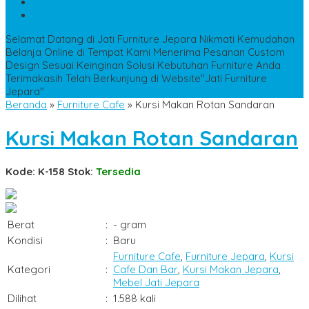
WA
+6285228306798
kencanamebel889@gmail.com
Selamat Datang di Jati Furniture Jepara
Nikmati Kemudahan
Belanja Online di Tempat Kami
Menerima Pesanan Custom
Design Sesuai Keinginan
Solusi Kebutuhan Furniture Anda
Terimakasih Telah Berkunjung di Website"Jati Furniture
Jepara"
Beranda
»
Furniture Cafe
»
Kursi Makan Rotan Sandaran
Kursi Makan Rotan Sandaran
Kode: K-158
Stok:
Tersedia
Berat
:
- gram
Kondisi
:
Baru
Furniture Cafe
,
Furniture Jepara
,
Kursi
Kategori
:
Cafe Dan Bar
,
Kursi Makan Jepara
,
Mebel Jati Jepara
Dilihat
:
1.588 kali