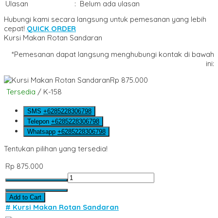
Ulasan
:
Belum ada ulasan
Hubungi kami secara langsung untuk pemesanan yang lebih
cepat!
QUICK ORDER
Kursi Makan Rotan Sandaran
*Pemesanan dapat langsung menghubungi kontak di bawah
ini:
Rp 875.000
Tersedia
/ K-158
SMS
+6285228306798
Telepon
+6285228306798
Whatsapp
+6285228306798
Tentukan pilihan yang tersedia!
Rp 875.000
Add to Cart
# Kursi Makan Rotan Sandaran