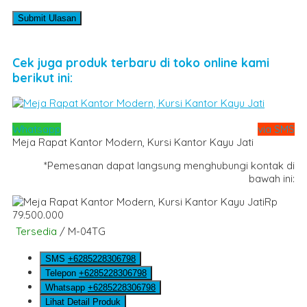
Cek juga produk terbaru di toko online kami
berikut ini:
Whatsapp
via SMS
Meja Rapat Kantor Modern, Kursi Kantor Kayu Jati
*Pemesanan dapat langsung menghubungi kontak di
bawah ini:
Rp
79.500.000
Tersedia
/ M-04TG
SMS
+6285228306798
Telepon
+6285228306798
Whatsapp
+6285228306798
Lihat Detail Produk