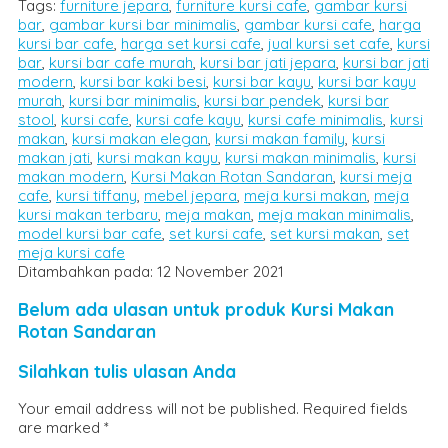
Tags:
furniture jepara
,
furniture kursi cafe
,
gambar kursi
bar
,
gambar kursi bar minimalis
,
gambar kursi cafe
,
harga
kursi bar cafe
,
harga set kursi cafe
,
jual kursi set cafe
,
kursi
bar
,
kursi bar cafe murah
,
kursi bar jati jepara
,
kursi bar jati
modern
,
kursi bar kaki besi
,
kursi bar kayu
,
kursi bar kayu
murah
,
kursi bar minimalis
,
kursi bar pendek
,
kursi bar
stool
,
kursi cafe
,
kursi cafe kayu
,
kursi cafe minimalis
,
kursi
makan
,
kursi makan elegan
,
kursi makan family
,
kursi
makan jati
,
kursi makan kayu
,
kursi makan minimalis
,
kursi
makan modern
,
Kursi Makan Rotan Sandaran
,
kursi meja
cafe
,
kursi tiffany
,
mebel jepara
,
meja kursi makan
,
meja
kursi makan terbaru
,
meja makan
,
meja makan minimalis
,
model kursi bar cafe
,
set kursi cafe
,
set kursi makan
,
set
meja kursi cafe
Ditambahkan pada: 12 November 2021
Belum ada ulasan untuk produk Kursi Makan
Rotan Sandaran
Silahkan tulis ulasan Anda
Your email address will not be published.
Required fields
are marked
*