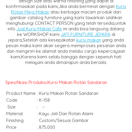
design size atau warna finishing yang dapat di
konfirmasikan pada kami,Jika anda berminat dengan
Kursi
Rotan Meja Makan
atau berbagai macam produk dari
gambar catalog furniture yang kami tawarkan silahkan
menghubungi CONTACT PERSON yang telah tersedia,untuk
info
Jual Kursi Makan Cafe
ini anda bisa langsung datang
ke WORKSHOP kami
JATI FURNITURE JEPARA
di
jepara,Setelah ada kesepakatan
kursi makan
yang anda
pesan maka kami akan segera memproses pesanan anda
dan mengirim ke alamat anda melalui cargo kepercayaan
kami,Karena kami selalu bangga dengan sepenuh hati
melayani anda dimanapun anda berada.
Spesifikasi Produksi:Kursi Makan Rotan Sandaran
Product Name
:
Kursi Makan Rotan Sandaran
Code
:
K-158
Size
:
–
Material
:
Kayu Jati Dan Rotan Alami
Finishing
Custom/Sesuai Gambar
Price
:
875.000