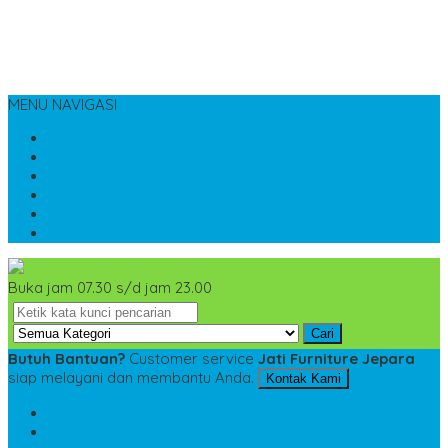
MENU NAVIGASI
Home
Tentang Kami
Kontak Kami
Cara Pemesanan
Cara Pembayaran
Katalog
Buka jam 07.30 s/d jam 23.00
Cari
Butuh Bantuan?
Customer service
Jati Furniture Jepara
siap melayani dan membantu Anda.
Kontak Kami
SMS
+6285228306798
TELP
+6285228306798