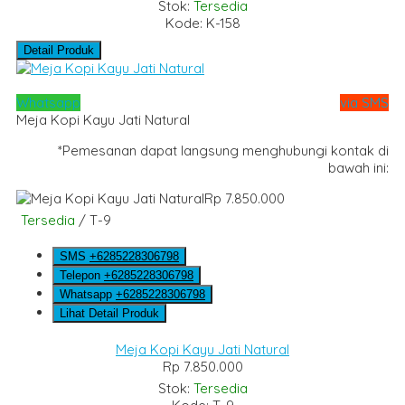
Stok:
Tersedia
Kode: K-158
Detail Produk
Whatsapp
via SMS
Meja Kopi Kayu Jati Natural
*Pemesanan dapat langsung menghubungi kontak di
bawah ini:
Rp 7.850.000
Tersedia
/ T-9
SMS
+6285228306798
Telepon
+6285228306798
Whatsapp
+6285228306798
Lihat Detail Produk
Meja Kopi Kayu Jati Natural
Rp 7.850.000
Stok:
Tersedia