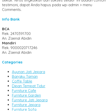
sekali. Terus tingkatkan dan sukses selalu! *Ini adalah contoh
testimoni, dapat Anda hapus pada wp-admin > menu
Comments.
Info Bank
BCA
Rek.
2470391700
An. Zaenal Abidin
Mandiri
Rek.
9000020717246
An. Zaenal Abidin
Categories
Ayunan Jati Jepara
Bangku Taman
Coffe Table
Dipan Tempat Tidur
Furniture Cafe
Furniture Garden
Furniture Jati Jepara
Furniture Jepara
Furniture Sofa