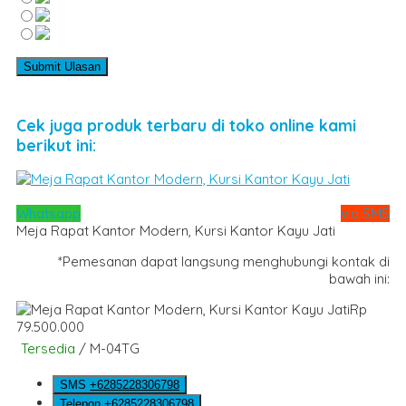
Cek juga produk terbaru di toko online kami
berikut ini:
Whatsapp
via SMS
Meja Rapat Kantor Modern, Kursi Kantor Kayu Jati
*Pemesanan dapat langsung menghubungi kontak di
bawah ini:
Rp
79.500.000
Tersedia
/ M-04TG
SMS
+6285228306798
Telepon
+6285228306798