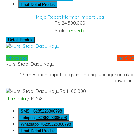
Lihat Detail Produk
Meja Rapat Marmer Import Jati
Rp 24.500.000
Stok:
Tersedia
Detail Produk
Whatsapp
via SMS
Kursi Stool Dadu Kayu
*Pemesanan dapat langsung menghubungi kontak di
bawah ini:
Rp 1.100.000
Tersedia
/ K-158
SMS
+6285228306798
Telepon
+6285228306798
Whatsapp
+6285228306798
Lihat Detail Produk