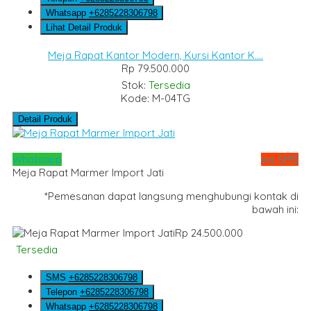
Whatsapp
+6285228306798
Lihat Detail Produk
Meja Rapat Kantor Modern, Kursi Kantor K....
Rp 79.500.000
Stok:
Tersedia
Kode: M-04TG
Detail Produk
Whatsapp
via SMS
Meja Rapat Marmer Import Jati
*Pemesanan dapat langsung menghubungi kontak di
bawah ini:
Rp 24.500.000
Tersedia
SMS
+6285228306798
Telepon
+6285228306798
Whatsapp
+6285228306798