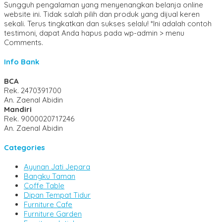
Sungguh pengalaman yang menyenangkan belanja online
website ini. Tidak salah pilih dan produk yang dijual keren
sekali. Terus tingkatkan dan sukses selalu! *Ini adalah contoh
testimoni, dapat Anda hapus pada wp-admin > menu
Comments.
Info Bank
BCA
Rek.
2470391700
An. Zaenal Abidin
Mandiri
Rek.
9000020717246
An. Zaenal Abidin
Categories
Ayunan Jati Jepara
Bangku Taman
Coffe Table
Dipan Tempat Tidur
Furniture Cafe
Furniture Garden