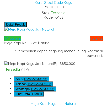
Kursi Stool Dadu Kayu
Rp 1.100.000
Stok:
Tersedia
Kode: K-158
Detail Produk
Whatsapp
via SMS
Meja Kopi Kayu Jati Natural
*Pemesanan dapat langsung menghubungi kontak di
bawah ini:
Rp 7.850.000
Tersedia
/ T-9
SMS
+6285228306798
Telepon
+6285228306798
Whatsapp
+6285228306798
Lihat Detail Produk
Meja Kopi Kayu Jati Natural