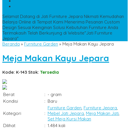
WA
+6285228306798
kencanamebel889@gmail.com
Selamat Datang di Jati Furniture Jepara
Nikmati Kemudahan
Belanja Online di Tempat Kami
Menerima Pesanan Custom
Design Sesuai Keinginan
Solusi Kebutuhan Furniture Anda
Terimakasih Telah Berkunjung di Website"Jati Furniture
Jepara"
Beranda
»
Furniture Garden
»
Meja Makan Kayu Jepara
Meja Makan Kayu Jepara
Kode: K-143
Stok:
Tersedia
Berat
:
- gram
Kondisi
:
Baru
Furniture Garden
,
Furniture Jepara
,
Kategori
:
Mebel Jati Jepara
,
Meja Makan Jati
,
Set Meja Kursi Makan
Dilihat
:
1.484 kali