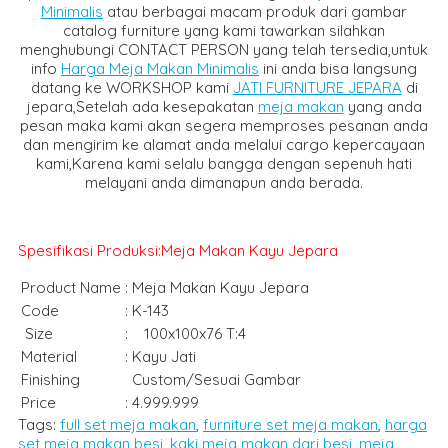
Minimalis
atau berbagai macam produk dari gambar
catalog furniture yang kami tawarkan silahkan
menghubungi CONTACT PERSON yang telah tersedia,untuk
info
Harga Meja Makan Minimalis
ini anda bisa langsung
datang ke WORKSHOP kami
JATI FURNITURE JEPARA
di
jepara,Setelah ada kesepakatan
meja makan
yang anda
pesan maka kami akan segera memproses pesanan anda
dan mengirim ke alamat anda melalui cargo kepercayaan
kami,Karena kami selalu bangga dengan sepenuh hati
melayani anda dimanapun anda berada.
Spesifikasi Produksi:Meja Makan Kayu Jepara
Product Name
:
Meja Makan Kayu Jepara
Code
:
K-143
Size
:
100x100x76 T:4
Material
:
Kayu Jati
Finishing
Custom/Sesuai Gambar
Price
:
4.999.999
Tags:
full set meja makan
,
furniture set meja makan
,
harga
set meja makan besi
,
kaki meja makan dari besi
,
meja