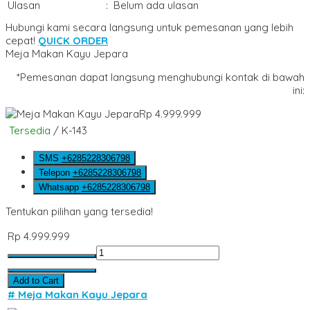
Ulasan
:
Belum ada ulasan
Hubungi kami secara langsung untuk pemesanan yang lebih
cepat!
QUICK ORDER
Meja Makan Kayu Jepara
*Pemesanan dapat langsung menghubungi kontak di bawah
ini:
Rp 4.999.999
Tersedia
/ K-143
SMS
+6285228306798
Telepon
+6285228306798
Whatsapp
+6285228306798
Tentukan pilihan yang tersedia!
Rp 4.999.999
Add to Cart
# Meja Makan Kayu Jepara