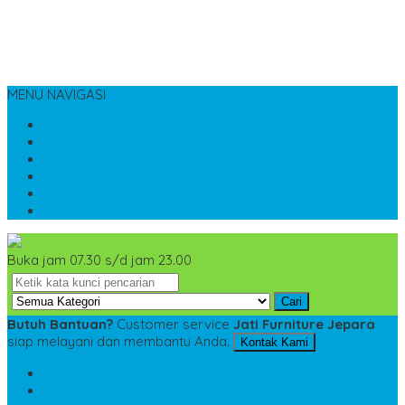
MENU NAVIGASI
Home
Tentang Kami
Kontak Kami
Cara Pemesanan
Cara Pembayaran
Katalog
Buka jam 07.30 s/d jam 23.00
Cari
Butuh Bantuan?
Customer service
Jati Furniture Jepara
siap melayani dan membantu Anda.
Kontak Kami
SMS
+6285228306798
TELP
+6285228306798