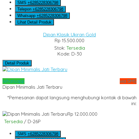
SMS
+6285228306798
Telepon
+6285228306798
Whatsapp
+6285228306798
Lihat Detail Produk
Dipan Klasik Ukiran Gold
Rp 15.500.000
Stok:
Tersedia
Kode: D-30
Detail Produk
Whatsapp
via SMS
Dipan Minimalis Jati Terbaru
*Pemesanan dapat langsung menghubungi kontak di bawah
ini:
Rp 12.000.000
Tersedia
/ D-26P
SMS
+6285228306798