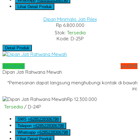
Whatsapp
+6285228306798
Lihat Detail Produk
Dipan Minimalis Jati Rilex
Rp 6.800.000
Stok:
Tersedia
Kode: D-25P
Detail Produk
Whatsapp
via SMS
Dipan Jati Rahwana Mewah
*Pemesanan dapat langsung menghubungi kontak di bawah
ini:
Rp 12.300.000
Tersedia
/ D-24P
SMS
+6285228306798
Telepon
+6285228306798
Whatsapp
+6285228306798
Lihat Detail Produk