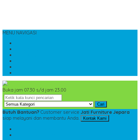
MENU NAVIGASI
Home
Tentang Kami
Kontak Kami
Cara Pemesanan
Cara Pembayaran
Katalog
Buka jam 07.30 s/d jam 23.00
Cari
Butuh Bantuan?
Customer service
Jati Furniture Jepara
siap melayani dan membantu Anda.
Kontak Kami
SMS
+6285228306798
TELP
+6285228306798