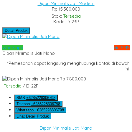
Dipan Minimalis Jati Modern
Rp 15.500.000
Stok:
Tersedia
Kode: D-23P
Detail Produk
Whatsapp
via SMS
Dipan Minimalis Jati Mano
*Pemesanan dapat langsung menghubungi kontak di bawah
ini:
Rp 7.800.000
Tersedia
/ D-22P
SMS
+6285228306798
Telepon
+6285228306798
Whatsapp
+6285228306798
Lihat Detail Produk
Dipan Minimalis Jati Mano