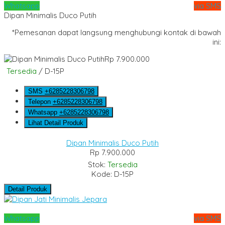
Whatsapp
via SMS
Dipan Minimalis Duco Putih
*Pemesanan dapat langsung menghubungi kontak di bawah
ini:
Rp 7.900.000
Tersedia
/ D-15P
SMS
+6285228306798
Telepon
+6285228306798
Whatsapp
+6285228306798
Lihat Detail Produk
Dipan Minimalis Duco Putih
Rp 7.900.000
Stok:
Tersedia
Kode: D-15P
Detail Produk
Whatsapp
via SMS