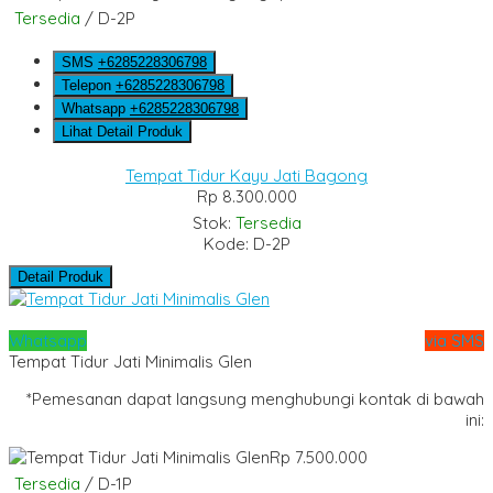
Tersedia
/ D-2P
SMS
+6285228306798
Telepon
+6285228306798
Whatsapp
+6285228306798
Lihat Detail Produk
Tempat Tidur Kayu Jati Bagong
Rp 8.300.000
Stok:
Tersedia
Kode: D-2P
Detail Produk
Whatsapp
via SMS
Tempat Tidur Jati Minimalis Glen
*Pemesanan dapat langsung menghubungi kontak di bawah
ini:
Rp 7.500.000
Tersedia
/ D-1P