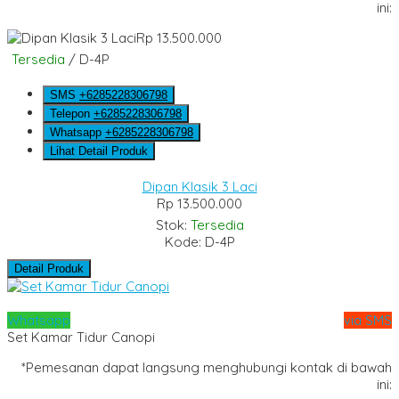
ini:
Rp 13.500.000
Tersedia
/ D-4P
SMS
+6285228306798
Telepon
+6285228306798
Whatsapp
+6285228306798
Lihat Detail Produk
Dipan Klasik 3 Laci
Rp 13.500.000
Stok:
Tersedia
Kode: D-4P
Detail Produk
Whatsapp
via SMS
Set Kamar Tidur Canopi
*Pemesanan dapat langsung menghubungi kontak di bawah
ini: