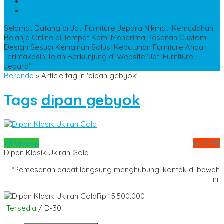
WA
+6285228306798
kencanamebel889@gmail.com
Selamat Datang di Jati Furniture Jepara
Nikmati Kemudahan
Belanja Online di Tempat Kami
Menerima Pesanan Custom
Design Sesuai Keinginan
Solusi Kebutuhan Furniture Anda
Terimakasih Telah Berkunjung di Website"Jati Furniture
Jepara"
Beranda
»
Article tag in 'dipan gebyok'
Tags
dipan gebyok
Whatsapp
via SMS
Dipan Klasik Ukiran Gold
*Pemesanan dapat langsung menghubungi kontak di bawah
ini:
Rp 15.500.000
Tersedia
/ D-30