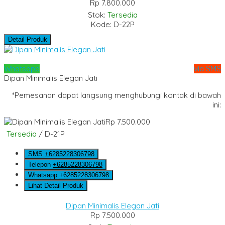
Rp 7.800.000
Stok:
Tersedia
Kode: D-22P
Detail Produk
Whatsapp
via SMS
Dipan Minimalis Elegan Jati
*Pemesanan dapat langsung menghubungi kontak di bawah
ini:
Rp 7.500.000
Tersedia
/ D-21P
SMS
+6285228306798
Telepon
+6285228306798
Whatsapp
+6285228306798
Lihat Detail Produk
Dipan Minimalis Elegan Jati
Rp 7.500.000