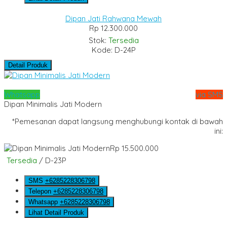
Dipan Jati Rahwana Mewah
Rp 12.300.000
Stok:
Tersedia
Kode: D-24P
Detail Produk
Whatsapp
via SMS
Dipan Minimalis Jati Modern
*Pemesanan dapat langsung menghubungi kontak di bawah
ini:
Rp 15.500.000
Tersedia
/ D-23P
SMS
+6285228306798
Telepon
+6285228306798
Whatsapp
+6285228306798
Lihat Detail Produk