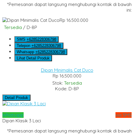
*Pemesanan dapat langsung menghubungi kontak di bawah
ini:
Rp 16.500.000
Tersedia
/ D-8P
SMS
+6285228306798
Telepon
+6285228306798
Whatsapp
+6285228306798
Lihat Detail Produk
Dipan Minimalis Cat Duco
Rp 16.500.000
Stok:
Tersedia
Kode: D-8P
Detail Produk
Whatsapp
via SMS
Dipan Klasik 3 Laci
*Pemesanan dapat langsung menghubungi kontak di bawah