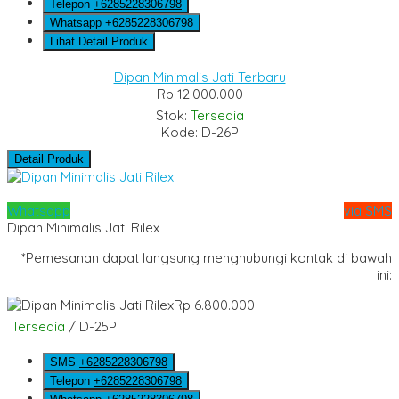
Telepon
+6285228306798
Whatsapp
+6285228306798
Lihat Detail Produk
Dipan Minimalis Jati Terbaru
Rp 12.000.000
Stok:
Tersedia
Kode: D-26P
Detail Produk
Whatsapp
via SMS
Dipan Minimalis Jati Rilex
*Pemesanan dapat langsung menghubungi kontak di bawah
ini:
Rp 6.800.000
Tersedia
/ D-25P
SMS
+6285228306798
Telepon
+6285228306798