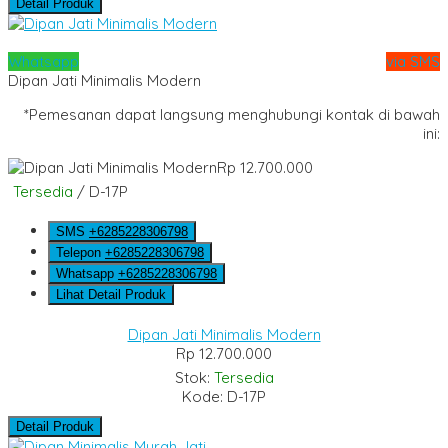
Detail Produk
Whatsapp
via SMS
Dipan Jati Minimalis Modern
*Pemesanan dapat langsung menghubungi kontak di bawah
ini:
Rp 12.700.000
Tersedia
/ D-17P
SMS
+6285228306798
Telepon
+6285228306798
Whatsapp
+6285228306798
Lihat Detail Produk
Dipan Jati Minimalis Modern
Rp 12.700.000
Stok:
Tersedia
Kode: D-17P
Detail Produk