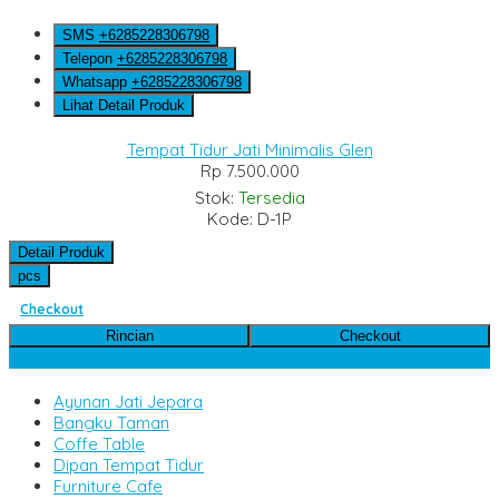
SMS
+6285228306798
Telepon
+6285228306798
Whatsapp
+6285228306798
Lihat Detail Produk
Tempat Tidur Jati Minimalis Glen
Rp 7.500.000
Stok:
Tersedia
Kode: D-1P
Detail Produk
pcs
Checkout
Rincian
Checkout
Kategori Produk
Ayunan Jati Jepara
Bangku Taman
Coffe Table
Dipan Tempat Tidur
Furniture Cafe