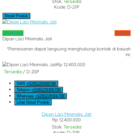
Stok:
Tersedia
Kode: D-21P
Detail Produk
Whatsapp
via SMS
Dipan Laci Minimalis Jati
*Pemesanan dapat langsung menghubungi kontak di bawah
ini:
Rp 12.400.000
Tersedia
/ D-20P
SMS
+6285228306798
Telepon
+6285228306798
Whatsapp
+6285228306798
Lihat Detail Produk
Dipan Laci Minimalis Jati
Rp 12.400.000
Stok:
Tersedia
Kode: D-20P