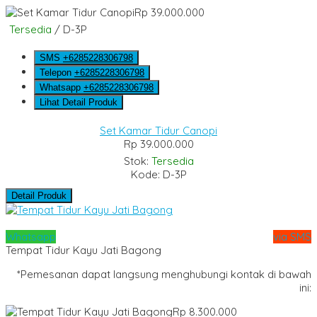
Rp 39.000.000
Tersedia
/ D-3P
SMS
+6285228306798
Telepon
+6285228306798
Whatsapp
+6285228306798
Lihat Detail Produk
Set Kamar Tidur Canopi
Rp 39.000.000
Stok:
Tersedia
Kode: D-3P
Detail Produk
Whatsapp
via SMS
Tempat Tidur Kayu Jati Bagong
*Pemesanan dapat langsung menghubungi kontak di bawah
ini:
Rp 8.300.000