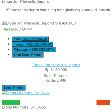
Dipan Jati Minimalis Jepara
*Pemesanan dapat langsung menghubungi kontak di bawah
ini:
Rp 8.450.000
Tersedia
/ D-14P
SMS
+6285228306798
Telepon
+6285228306798
Whatsapp
+6285228306798
Lihat Detail Produk
Dipan Jati Minimalis Jepara
Rp 8.450.000
Stok:
Tersedia
Kode: D-14P
Detail Produk
Whatsapp
via SMS
Dipan Minimalis Cat Duco