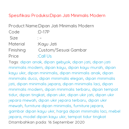
Spesifikasi Produksi:Dipan Jati Minimalis Modern
Product Name
:
Dipan Jati Minimalis Modern
Code
:
D-17P
Size
:
–
Material
:
Kayu Jati
Finishing
Custom/Sesuai Gambar
Price
:
Call Us
Tags:
dipan anak
,
dipan gebyok
,
dipan jati
,
dipan jati
minimalis modern
,
dipan kayu
,
dipan kayu murah
,
dipan
kayu ukir
,
dipan minimalis
,
dipan minimalis anak
,
dipan
minimalis duco
,
dipan minimalis elegan
,
dipan minimalis
jati
,
dipan minimalis jepara
,
dipan minimalis laci
,
dipan
minimalis modern
,
dipan minimalis terbaru
,
dipan tempat
tidur
,
dipan tingkat
,
dipan ukir
,
dipan ukir jati
,
dipan ukir
jepara mewah
,
dipan ukir jepara terbaru
,
dipan ukir
mewah
,
furniture dipan minimalis
,
furniture jepara
,
gambar dipan kayu ukir
,
harga dipan minimalis laci
,
mebel
jepara
,
model dipan kayu ukir
,
tempat tidur tingkat
Ditambahkan pada: 16 September 2020