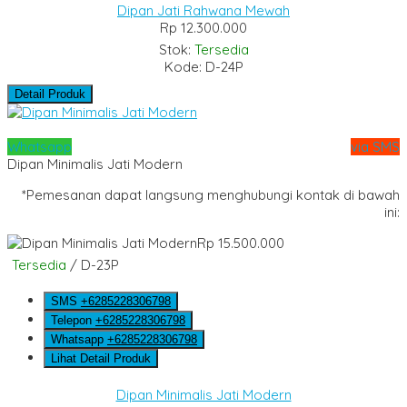
Dipan Jati Rahwana Mewah
Rp 12.300.000
Stok:
Tersedia
Kode: D-24P
Detail Produk
Whatsapp
via SMS
Dipan Minimalis Jati Modern
*Pemesanan dapat langsung menghubungi kontak di bawah
ini:
Rp 15.500.000
Tersedia
/ D-23P
SMS
+6285228306798
Telepon
+6285228306798
Whatsapp
+6285228306798
Lihat Detail Produk
Dipan Minimalis Jati Modern