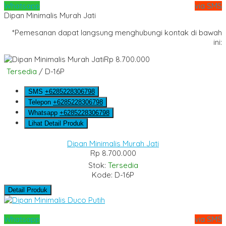
Whatsapp
via SMS
Dipan Minimalis Murah Jati
*Pemesanan dapat langsung menghubungi kontak di bawah
ini:
Rp 8.700.000
Tersedia
/ D-16P
SMS
+6285228306798
Telepon
+6285228306798
Whatsapp
+6285228306798
Lihat Detail Produk
Dipan Minimalis Murah Jati
Rp 8.700.000
Stok:
Tersedia
Kode: D-16P
Detail Produk
Whatsapp
via SMS