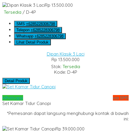
Rp 13.500.000
Tersedia
/ D-4P
SMS
+6285228306798
Telepon
+6285228306798
Whatsapp
+6285228306798
Lihat Detail Produk
Dipan Klasik 3 Laci
Rp 13.500.000
Stok:
Tersedia
Kode: D-4P
Detail Produk
Whatsapp
via SMS
Set Kamar Tidur Canopi
*Pemesanan dapat langsung menghubungi kontak di bawah
ini:
Rp 39.000.000