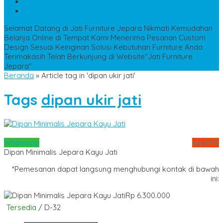
WA
+6285228306798
kencanamebel889@gmail.com
Selamat Datang di Jati Furniture Jepara
Nikmati Kemudahan
Belanja Online di Tempat Kami
Menerima Pesanan Custom
Design Sesuai Keinginan
Solusi Kebutuhan Furniture Anda
Terimakasih Telah Berkunjung di Website"Jati Furniture
Jepara"
Beranda
»
Article tag in 'dipan ukir jati'
Tags
dipan ukir jati
Whatsapp
via SMS
Dipan Minimalis Jepara Kayu Jati
*Pemesanan dapat langsung menghubungi kontak di bawah
ini:
Rp 6.300.000
Tersedia
/ D-32