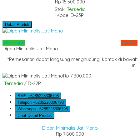
Rp 15.500.000
Stok:
Tersedia
Kode: D-23P
Detail Produk
Whatsapp
via SMS
Dipan Minimalis Jati Mano
*Pemesanan dapat langsung menghubungi kontak di bawah
ini:
Rp 7.800.000
Tersedia
/ D-22P
SMS
+6285228306798
Telepon
+6285228306798
Whatsapp
+6285228306798
Lihat Detail Produk
Dipan Minimalis Jati Mano
Rp 7.800.000