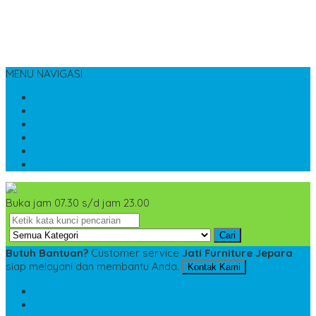
MENU NAVIGASI
Home
Tentang Kami
Kontak Kami
Cara Pemesanan
Cara Pembayaran
Katalog
Buka jam 07.30 s/d jam 23.00
Cari
Butuh Bantuan?
Customer service
Jati Furniture Jepara
siap melayani dan membantu Anda.
Kontak Kami
SMS
+6285228306798
TELP
+6285228306798