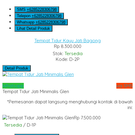
SMS
+6285228306798
Telepon
+6285228306798
Whatsapp
+6285228306798
Lihat Detail Produk
Tempat Tidur Kayu Jati Bagong
Rp 8.300.000
Stok:
Tersedia
Kode: D-2P
Detail Produk
Whatsapp
via SMS
Tempat Tidur Jati Minimalis Glen
*Pemesanan dapat langsung menghubungi kontak di bawah
ini:
Rp 7.500.000
Tersedia
/ D-1P