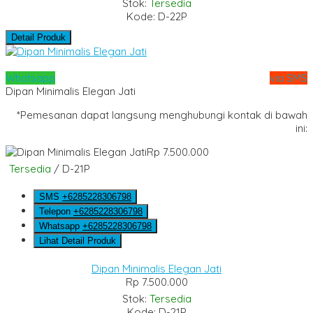
Stok:
Tersedia
Kode: D-22P
Detail Produk
Whatsapp
via SMS
Dipan Minimalis Elegan Jati
*Pemesanan dapat langsung menghubungi kontak di bawah
ini:
Rp 7.500.000
Tersedia
/ D-21P
SMS
+6285228306798
Telepon
+6285228306798
Whatsapp
+6285228306798
Lihat Detail Produk
Dipan Minimalis Elegan Jati
Rp 7.500.000
Stok:
Tersedia
Kode: D-21P