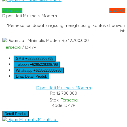
Whatsapp
via SMS
Dipan Jati Minimalis Modern
*Pemesanan dapat langsung menghubungi kontak di bawah
ini:
Rp 12.700.000
Tersedia
/ D-17P
SMS
+6285228306798
Telepon
+6285228306798
Whatsapp
+6285228306798
Lihat Detail Produk
Dipan Jati Minimalis Modern
Rp 12.700.000
Stok:
Tersedia
Kode: D-17P
Detail Produk