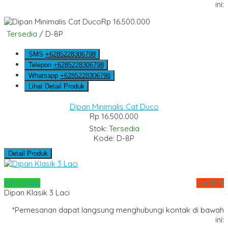
ini:
Rp 16.500.000
Tersedia
/ D-8P
SMS
+6285228306798
Telepon
+6285228306798
Whatsapp
+6285228306798
Lihat Detail Produk
Dipan Minimalis Cat Duco
Rp 16.500.000
Stok:
Tersedia
Kode: D-8P
Detail Produk
Whatsapp
via SMS
Dipan Klasik 3 Laci
*Pemesanan dapat langsung menghubungi kontak di bawah
ini: