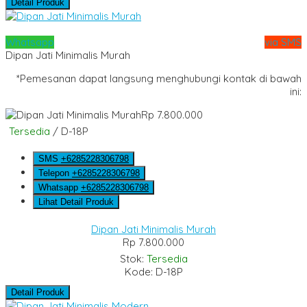
Detail Produk
Whatsapp
via SMS
Dipan Jati Minimalis Murah
*Pemesanan dapat langsung menghubungi kontak di bawah
ini:
Rp 7.800.000
Tersedia
/ D-18P
SMS
+6285228306798
Telepon
+6285228306798
Whatsapp
+6285228306798
Lihat Detail Produk
Dipan Jati Minimalis Murah
Rp 7.800.000
Stok:
Tersedia
Kode: D-18P
Detail Produk