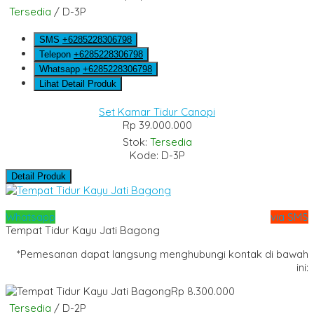
Tersedia
/ D-3P
SMS
+6285228306798
Telepon
+6285228306798
Whatsapp
+6285228306798
Lihat Detail Produk
Set Kamar Tidur Canopi
Rp 39.000.000
Stok:
Tersedia
Kode: D-3P
Detail Produk
Whatsapp
via SMS
Tempat Tidur Kayu Jati Bagong
*Pemesanan dapat langsung menghubungi kontak di bawah
ini:
Rp 8.300.000
Tersedia
/ D-2P