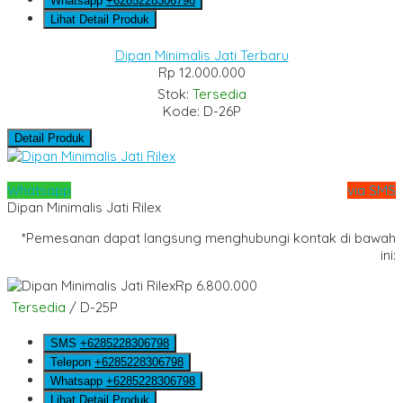
Whatsapp
+6285228306798
Lihat Detail Produk
Dipan Minimalis Jati Terbaru
Rp 12.000.000
Stok:
Tersedia
Kode: D-26P
Detail Produk
Whatsapp
via SMS
Dipan Minimalis Jati Rilex
*Pemesanan dapat langsung menghubungi kontak di bawah
ini:
Rp 6.800.000
Tersedia
/ D-25P
SMS
+6285228306798
Telepon
+6285228306798
Whatsapp
+6285228306798
Lihat Detail Produk