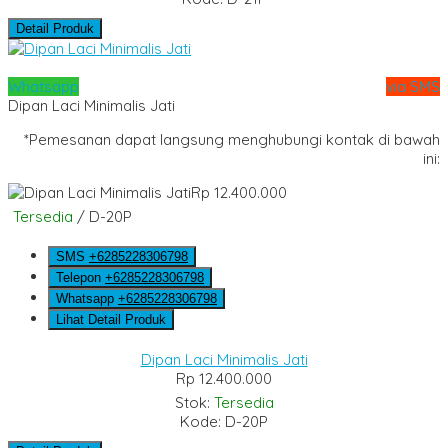
Detail Produk
Whatsapp
via SMS
Dipan Laci Minimalis Jati
*Pemesanan dapat langsung menghubungi kontak di bawah
ini:
Rp 12.400.000
Tersedia
/ D-20P
SMS
+6285228306798
Telepon
+6285228306798
Whatsapp
+6285228306798
Lihat Detail Produk
Dipan Laci Minimalis Jati
Rp 12.400.000
Stok:
Tersedia
Kode: D-20P