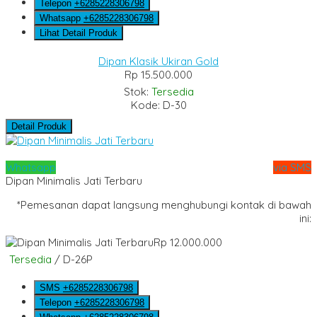
Telepon
+6285228306798
Whatsapp
+6285228306798
Lihat Detail Produk
Dipan Klasik Ukiran Gold
Rp 15.500.000
Stok:
Tersedia
Kode: D-30
Detail Produk
Whatsapp
via SMS
Dipan Minimalis Jati Terbaru
*Pemesanan dapat langsung menghubungi kontak di bawah
ini:
Rp 12.000.000
Tersedia
/ D-26P
SMS
+6285228306798
Telepon
+6285228306798