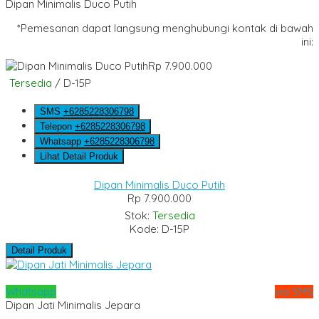
Dipan Minimalis Duco Putih
*Pemesanan dapat langsung menghubungi kontak di bawah
ini:
Rp 7.900.000
Tersedia
/ D-15P
SMS
+6285228306798
Telepon
+6285228306798
Whatsapp
+6285228306798
Lihat Detail Produk
Dipan Minimalis Duco Putih
Rp 7.900.000
Stok:
Tersedia
Kode: D-15P
Detail Produk
Whatsapp
via SMS
Dipan Jati Minimalis Jepara