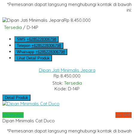
*Pemesanan dapat langsung menghubungi kontak di bawah
ini:
Rp 8.450.000
Tersedia
/ D-14P
SMS
+6285228306798
Telepon
+6285228306798
Whatsapp
+6285228306798
Lihat Detail Produk
Dipan Jati Minimalis Jepara
Rp 8.450.000
Stok:
Tersedia
Kode: D-14P
Detail Produk
Whatsapp
via SMS
Dipan Minimalis Cat Duco
*Pemesanan dapat langsung menghubungi kontak di bawah