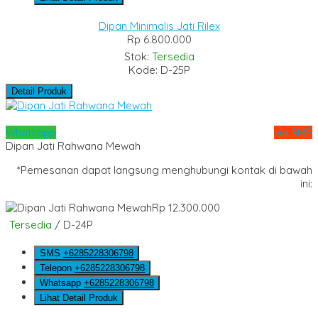
Dipan Minimalis Jati Rilex
Rp 6.800.000
Stok:
Tersedia
Kode: D-25P
Detail Produk
Whatsapp
via SMS
Dipan Jati Rahwana Mewah
*Pemesanan dapat langsung menghubungi kontak di bawah
ini:
Rp 12.300.000
Tersedia
/ D-24P
SMS
+6285228306798
Telepon
+6285228306798
Whatsapp
+6285228306798
Lihat Detail Produk