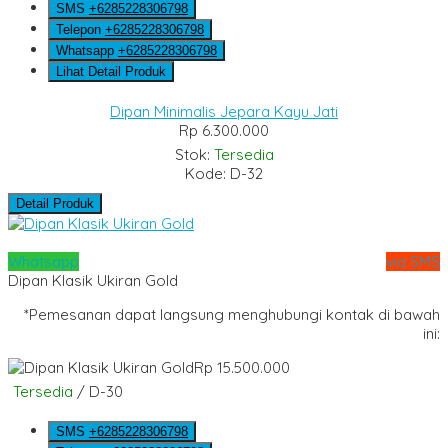
SMS
+6285228306798
Telepon
+6285228306798
Whatsapp
+6285228306798
Lihat Detail Produk
Dipan Minimalis Jepara Kayu Jati
Rp 6.300.000
Stok:
Tersedia
Kode: D-32
Detail Produk
Whatsapp
via SMS
Dipan Klasik Ukiran Gold
*Pemesanan dapat langsung menghubungi kontak di bawah
ini:
Rp 15.500.000
Tersedia
/ D-30
SMS
+6285228306798