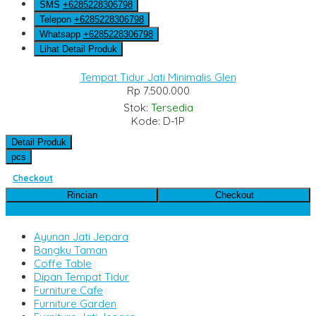
SMS
+6285228306798
Telepon
+6285228306798
Whatsapp
+6285228306798
Lihat Detail Produk
Tempat Tidur Jati Minimalis Glen
Rp 7.500.000
Stok:
Tersedia
Kode: D-1P
Detail Produk
pcs
Checkout
Rincian
Checkout
Kategori Produk
Ayunan Jati Jepara
Bangku Taman
Coffe Table
Dipan Tempat Tidur
Furniture Cafe
Furniture Garden