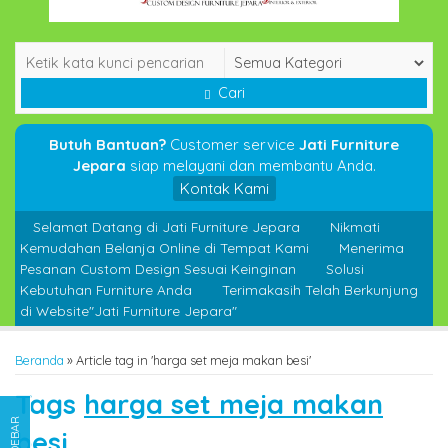
Cari
Butuh Bantuan?
Customer service
Jati Furniture
Jepara
siap melayani dan membantu Anda.
Kontak Kami
Selamat Datang di Jati Furniture Jepara
Nikmati
Kemudahan Belanja Online di Tempat Kami
Menerima
Pesanan Custom Design Sesuai Keinginan
Solusi
Kebutuhan Furniture Anda
Terimakasih Telah Berkunjung
di Website"Jati Furniture Jepara"
Beranda
»
Article tag in 'harga set meja makan besi'
Tags
harga set meja makan
SIDEBAR
besi