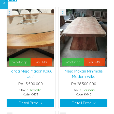
Whatsapp
via SMS
Whatsapp
via SMS
Harga Meja Makan Kayu
Meja Makan Minimalis
Jati
Modern Wika
Rp 15.500.000
Rp 26.500.000
Stok:
Tersedia
Stok:
Tersedia
Kode: K-173
Kode: K-145
Detail Produk
Detail Produk