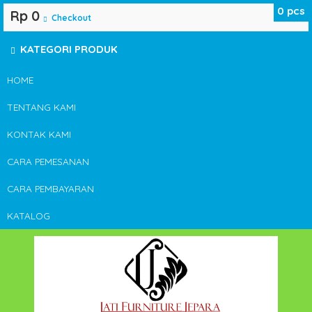
0
pcs
Rp 0
Checkout
KATEGORI PRODUK
HOME
TENTANG KAMI
KONTAK KAMI
CARA PEMESANAN
CARA PEMBAYARAN
KATALOG