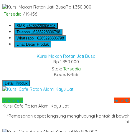
Rp 1.350.000
Tersedia
/ K-156
SMS
+6285228306798
Telepon
+6285228306798
Whatsapp
+6285228306798
Lihat Detail Produk
Kursi Makan Rotan Jati Busa
Rp 1.350.000
Stok:
Tersedia
Kode: K-156
Detail Produk
Whatsapp
via SMS
Kursi Cafe Rotan Alami Kayu Jati
*Pemesanan dapat langsung menghubungi kontak di bawah
ini:
Rp 975.000