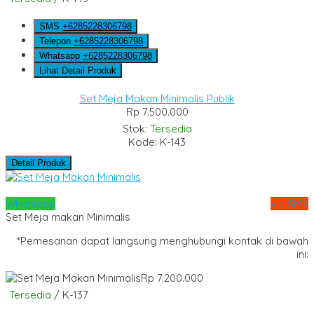
SMS
+6285228306798
Telepon
+6285228306798
Whatsapp
+6285228306798
Lihat Detail Produk
Set Meja Makan Minimalis Publik
Rp 7.500.000
Stok:
Tersedia
Kode: K-143
Detail Produk
Whatsapp
via SMS
Set Meja makan Minimalis
*Pemesanan dapat langsung menghubungi kontak di bawah
ini:
Rp 7.200.000
Tersedia
/ K-137