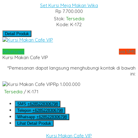
Set Kursi Meja Makan Wika
Rp 7.700.000
Stok:
Tersedia
Kode: K-172
Detail Produk
Whatsapp
via SMS
Kursi Makan Cafe VIP
*Pemesanan dapat langsung menghubungi kontak di bawah
ini:
Rp 1.000.000
Tersedia
/ K-171
SMS
+6285228306798
Telepon
+6285228306798
Whatsapp
+6285228306798
Lihat Detail Produk
Kursi Makan Cafe VIP