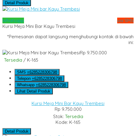
Detail Produk
Whatsapp
via SMS
Kursi Meja Mini Bar Kayu Trembesi
*Pemesanan dapat langsung menghubungi kontak di bawah
ini:
Rp 9.750.000
Tersedia
/ K-165
SMS
+6285228306798
Telepon
+6285228306798
Whatsapp
+6285228306798
Lihat Detail Produk
Kursi Meja Mini Bar Kayu Trembesi
Rp 9.750.000
Stok:
Tersedia
Kode: K-165
Detail Produk