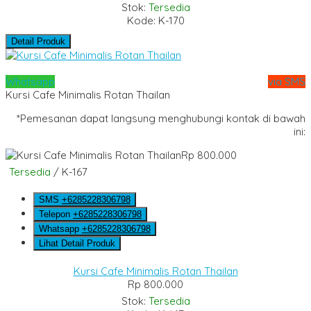
Stok:
Tersedia
Kode: K-170
Detail Produk
Whatsapp
via SMS
Kursi Cafe Minimalis Rotan Thailan
*Pemesanan dapat langsung menghubungi kontak di bawah
ini:
Rp 800.000
Tersedia
/ K-167
SMS
+6285228306798
Telepon
+6285228306798
Whatsapp
+6285228306798
Lihat Detail Produk
Kursi Cafe Minimalis Rotan Thailan
Rp 800.000
Stok:
Tersedia