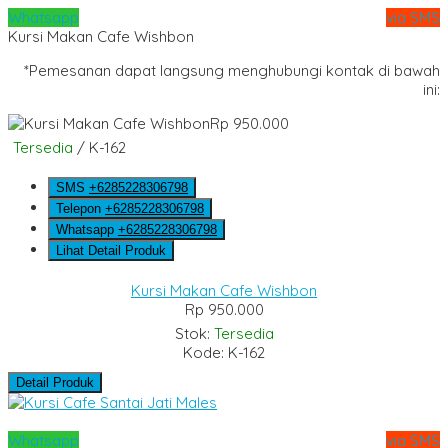
Whatsapp
via SMS
Kursi Makan Cafe Wishbon
*Pemesanan dapat langsung menghubungi kontak di bawah
ini:
Rp 950.000
Tersedia
/ K-162
SMS
+6285228306798
Telepon
+6285228306798
Whatsapp
+6285228306798
Lihat Detail Produk
Kursi Makan Cafe Wishbon
Rp 950.000
Stok:
Tersedia
Kode: K-162
Detail Produk
Whatsapp
via SMS