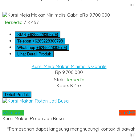
ini:
Rp 9.700.000
Tersedia
/ K-157
SMS
+6285228306798
Telepon
+6285228306798
Whatsapp
+6285228306798
Lihat Detail Produk
Kursi Meja Makan Minimalis Gabrile
Rp 9.700.000
Stok:
Tersedia
Kode: K-157
Detail Produk
Whatsapp
via SMS
Kursi Makan Rotan Jati Busa
*Pemesanan dapat langsung menghubungi kontak di bawah
ini: