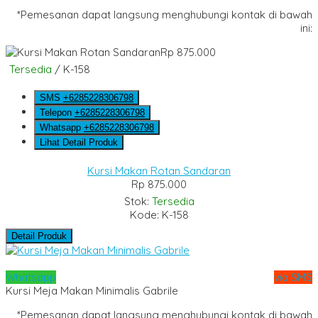
*Pemesanan dapat langsung menghubungi kontak di bawah
ini:
Rp 875.000
Tersedia
/ K-158
SMS
+6285228306798
Telepon
+6285228306798
Whatsapp
+6285228306798
Lihat Detail Produk
Kursi Makan Rotan Sandaran
Rp 875.000
Stok:
Tersedia
Kode: K-158
Detail Produk
Whatsapp
via SMS
Kursi Meja Makan Minimalis Gabrile
*Pemesanan dapat langsung menghubungi kontak di bawah