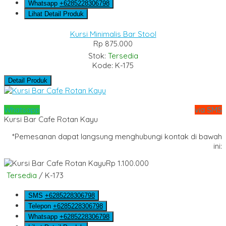
Whatsapp
+6285228306798
Lihat Detail Produk
Kursi Minimalis Bar Stool
Rp 875.000
Stok:
Tersedia
Kode: K-175
Detail Produk
Whatsapp
via SMS
Kursi Bar Cafe Rotan Kayu
*Pemesanan dapat langsung menghubungi kontak di bawah
ini:
Rp 1.100.000
Tersedia
/ K-173
SMS
+6285228306798
Telepon
+6285228306798
Whatsapp
+6285228306798