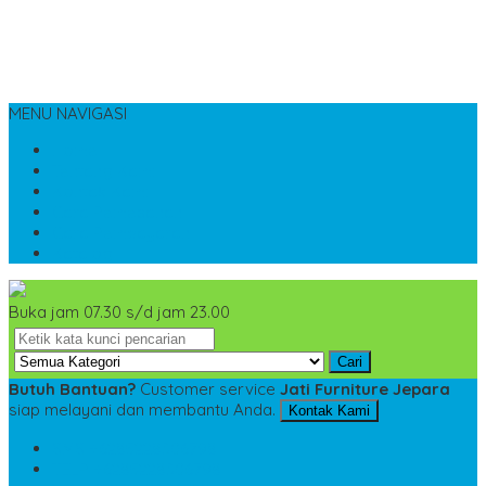
MENU NAVIGASI
Home
Tentang Kami
Kontak Kami
Cara Pemesanan
Cara Pembayaran
Katalog
Buka jam 07.30 s/d jam 23.00
Cari
Butuh Bantuan?
Customer service
Jati Furniture Jepara
siap melayani dan membantu Anda.
Kontak Kami
SMS
+6285228306798
TELP
+6285228306798