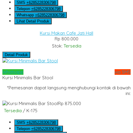
SMS
+6285228306798
Telepon
+6285228306798
Whatsapp
+6285228306798
Lihat Detail Produk
Kursi Makan Cafe Jati Hall
Rp 800.000
Stok:
Tersedia
Detail Produk
Whatsapp
via SMS
Kursi Minimalis Bar Stool
*Pemesanan dapat langsung menghubungi kontak di bawah
ini:
Rp 875.000
Tersedia
/ K-175
SMS
+6285228306798
Telepon
+6285228306798