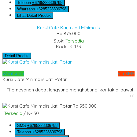
Telepon
+6285228306798
Whatsapp
+6285228306798
Lihat Detail Produk
Kursi Cafe Kayu Jati Minimalis
Rp 875.000
Stok:
Tersedia
Kode: K-133
Detail Produk
Whatsapp
via SMS
Kursi Cafe Minimalis Jati Rotan
*Pemesanan dapat langsung menghubungi kontak di bawah
ini:
Rp 950.000
Tersedia
/ K-130
SMS
+6285228306798
Telepon
+6285228306798