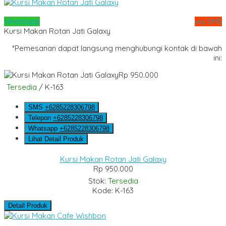
Whatsapp
via SMS
Kursi Makan Rotan Jati Galaxy
*Pemesanan dapat langsung menghubungi kontak di bawah
ini:
Rp 950.000
Tersedia
/ K-163
SMS
+6285228306798
Telepon
+6285228306798
Whatsapp
+6285228306798
Lihat Detail Produk
Kursi Makan Rotan Jati Galaxy
Rp 950.000
Stok:
Tersedia
Kode: K-163
Detail Produk