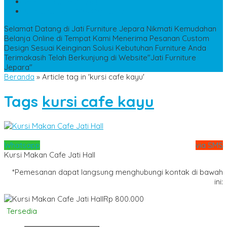
WA
+6285228306798
kencanamebel889@gmail.com
Selamat Datang di Jati Furniture Jepara
Nikmati Kemudahan
Belanja Online di Tempat Kami
Menerima Pesanan Custom
Design Sesuai Keinginan
Solusi Kebutuhan Furniture Anda
Terimakasih Telah Berkunjung di Website"Jati Furniture
Jepara"
Beranda
»
Article tag in 'kursi cafe kayu'
Tags
kursi cafe kayu
Whatsapp
via SMS
Kursi Makan Cafe Jati Hall
*Pemesanan dapat langsung menghubungi kontak di bawah
ini:
Rp 800.000
Tersedia