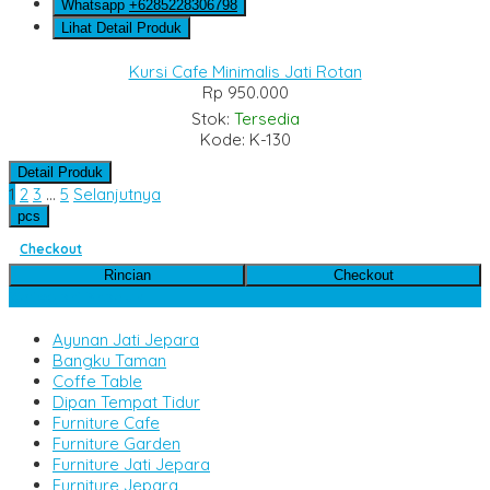
Whatsapp
+6285228306798
Lihat Detail Produk
Kursi Cafe Minimalis Jati Rotan
Rp 950.000
Stok:
Tersedia
Kode: K-130
Detail Produk
1
2
3
…
5
Selanjutnya
pcs
Checkout
Rincian
Checkout
Kategori Produk
Ayunan Jati Jepara
Bangku Taman
Coffe Table
Dipan Tempat Tidur
Furniture Cafe
Furniture Garden
Furniture Jati Jepara
Furniture Jepara