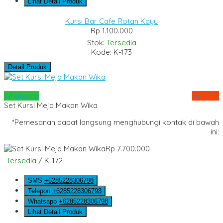
Lihat Detail Produk
Kursi Bar Cafe Rotan Kayu
Rp 1.100.000
Stok:
Tersedia
Kode: K-173
Detail Produk
Whatsapp
via SMS
Set Kursi Meja Makan Wika
*Pemesanan dapat langsung menghubungi kontak di bawah
ini:
Rp 7.700.000
Tersedia
/ K-172
SMS
+6285228306798
Telepon
+6285228306798
Whatsapp
+6285228306798
Lihat Detail Produk