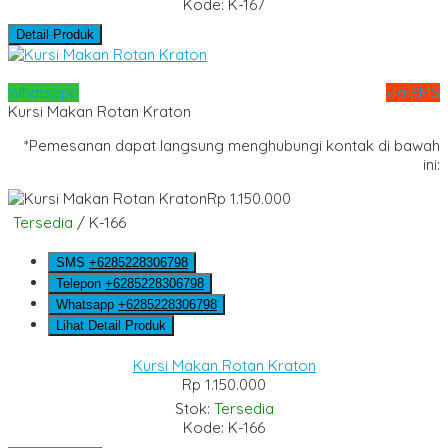
Kode: K-167
Detail Produk
Whatsapp
via SMS
Kursi Makan Rotan Kraton
*Pemesanan dapat langsung menghubungi kontak di bawah
ini:
Rp 1.150.000
Tersedia
/ K-166
SMS
+6285228306798
Telepon
+6285228306798
Whatsapp
+6285228306798
Lihat Detail Produk
Kursi Makan Rotan Kraton
Rp 1.150.000
Stok:
Tersedia
Kode: K-166