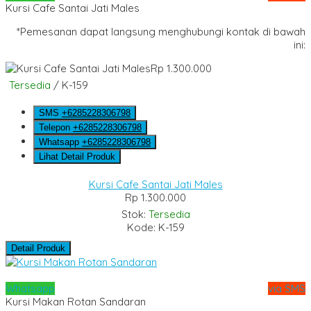
Kursi Cafe Santai Jati Males
*Pemesanan dapat langsung menghubungi kontak di bawah
ini:
Rp 1.300.000
Tersedia
/ K-159
SMS
+6285228306798
Telepon
+6285228306798
Whatsapp
+6285228306798
Lihat Detail Produk
Kursi Cafe Santai Jati Males
Rp 1.300.000
Stok:
Tersedia
Kode: K-159
Detail Produk
Whatsapp
via SMS
Kursi Makan Rotan Sandaran