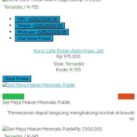
Tersedia
/ K-155
SMS
+6285228306798
Telepon
+6285228306798
Whatsapp
+6285228306798
Lihat Detail Produk
Kursi Cafe Rotan Alami Kayu Jati
Rp 975.000
Stok:
Tersedia
Kode: K-155
Detail Produk
Whatsapp
via SMS
Set Meja Makan Minimalis Publik
*Pemesanan dapat langsung menghubungi kontak di bawah
ini:
Rp 7.500.000
Tersedia
/ K-143