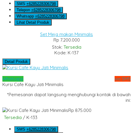
SMS
+6285228306798
Telepon
+6285228306798
Whatsapp
+6285228306798
Lihat Detail Produk
Set Meja makan Minimalis
Rp 7.200.000
Stok:
Tersedia
Kode: K-137
Detail Produk
Whatsapp
via SMS
Kursi Cafe Kayu Jati Minimalis
*Pemesanan dapat langsung menghubungi kontak di bawah
ini:
Rp 875.000
Tersedia
/ K-133
SMS
+6285228306798