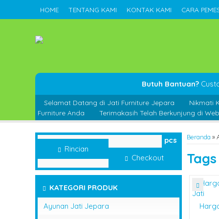
HOME
TENTANG KAMI
KONTAK KAMI
CARA PEME
Butuh Bantuan?
Cust
Selamat Datang di Jati Furniture Jepara
Nikmati 
Furniture Anda
Terimakasih Telah Berkunjung di Webs
Beranda
»
pcs
Rincian
Tag
Checkout
KATEGORI PRODUK
Ayunan Jati Jepara
Harg