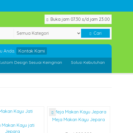
Buka jam 07.30 s/d jam 23.00
Cari
u Anda.
Kontak Kami
ustom Design Sesuai Keinginan
Solusi Kebutuhan
Meja Makan Kayu Jepara
 Makan Kayu jati
Jepara