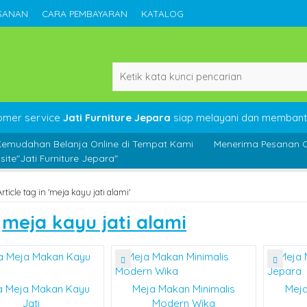
SANAN
CARA PEMBAYARAN
KATALOG
omer service
Jati Furniture Jepara
siap melayani dan membant
Kemudahan Belanja Online di Tempat Kami
Menerima Pesanan C
ite"Jati Furniture Jepara"
Article tag in 'meja kayu jati alami'
s
meja kayu jati alami
a Meja Makan Kayu
Meja Makan Minimalis
Meja
Jati
Modern Wika