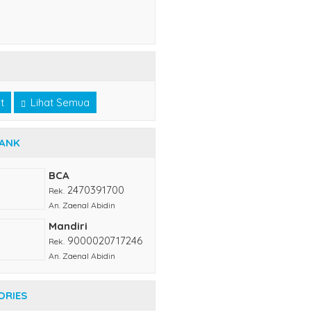
t
Lihat Semua
BANK
BCA
2470391700
Rek.
An. Zaenal Abidin
Mandiri
9000020717246
Rek.
An. Zaenal Abidin
ORIES