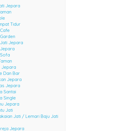
ati Jepara
Taman
ble
mpat Tidur
 Cafe
e Garden
 Jati Jepara
 Jepara
 Sofa
Taman
n Jepara
fe Dan Bar
kan Jepara
las Jepara
a Santai
a Single
mu Jepara
tu Jati
kaian Jati / Lemari Baju Jati
reja Jepara