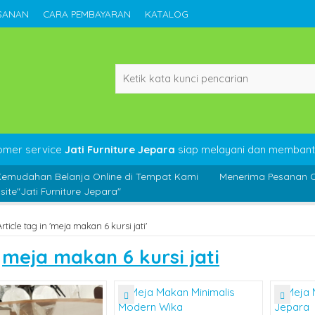
SANAN
CARA PEMBAYARAN
KATALOG
omer service
Jati Furniture Jepara
siap melayani dan membant
Kemudahan Belanja Online di Tempat Kami
Menerima Pesanan C
ite"Jati Furniture Jepara"
Article tag in 'meja makan 6 kursi jati'
s
meja makan 6 kursi jati