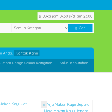
Buka jam 07.30 s/d jam 23.00
Cari
u Anda.
Kontak Kami
ustom Design Sesuai Keinginan
Solusi Kebutuhan
Meja Makan Kayu Jepara