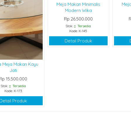
Meja Makan Minimalis
Meja
Modern Wika
Rp 26.500.000
R
Stok:
Tersedia
Kode: K-145
Detail Produk
a Meja Makan Kayu
Jati
Rp 15.500.000
Stok:
Tersedia
Kode: K-173
Detail Produk