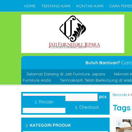
HOME
TENTANG KAMI
KONTAK KAMI
CARA PEME
Butuh Bantuan?
Cust
Selamat Datang di Jati Furniture Jepara
Nikmati 
Furniture Anda
Terimakasih Telah Berkunjung di Webs
Beranda
»
pcs
Rincian
Tag
Checkout
KATEGORI PRODUK