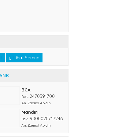
t
Lihat Semua
BANK
BCA
2470391700
Rek.
An. Zaenal Abidin
Mandiri
9000020717246
Rek.
An. Zaenal Abidin