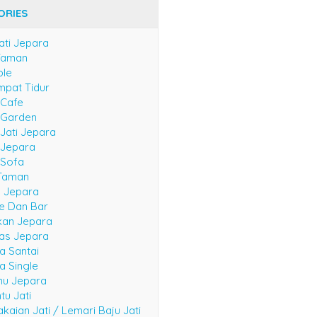
ORIES
ati Jepara
Taman
ble
mpat Tidur
 Cafe
e Garden
 Jati Jepara
 Jepara
 Sofa
Taman
n Jepara
fe Dan Bar
kan Jepara
las Jepara
a Santai
a Single
mu Jepara
tu Jati
kaian Jati / Lemari Baju Jati