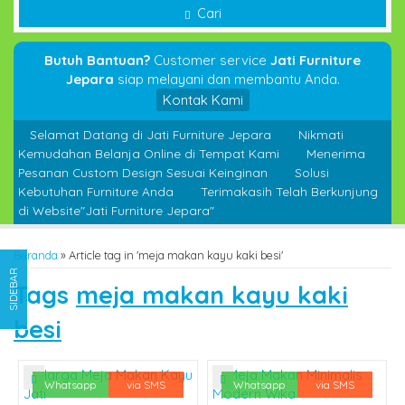
Cari
Butuh Bantuan?
Customer service
Jati Furniture
Jepara
siap melayani dan membantu Anda.
Kontak Kami
Selamat Datang di Jati Furniture Jepara
Nikmati
Kemudahan Belanja Online di Tempat Kami
Menerima
Pesanan Custom Design Sesuai Keinginan
Solusi
Kebutuhan Furniture Anda
Terimakasih Telah Berkunjung
di Website"Jati Furniture Jepara"
Beranda
»
Article tag in 'meja makan kayu kaki besi'
SIDEBAR
Tags
meja makan kayu kaki
besi
Whatsapp
via SMS
Whatsapp
via SMS