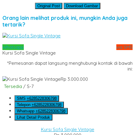
Original Post
Download Gambar
Orang lain melihat produk ini, mungkin Anda juga
tertarik?
Whatsapp
via SMS
Kursi Sofa Single Vintage
*Pemesanan dapat langsung menghubungi kontak di bawah
ini:
Rp 3.000.000
Tersedia
/ S-7
SMS
+6285228306798
Telepon
+6285228306798
Whatsapp
+6285228306798
Lihat Detail Produk
Kursi Sofa Single Vintage