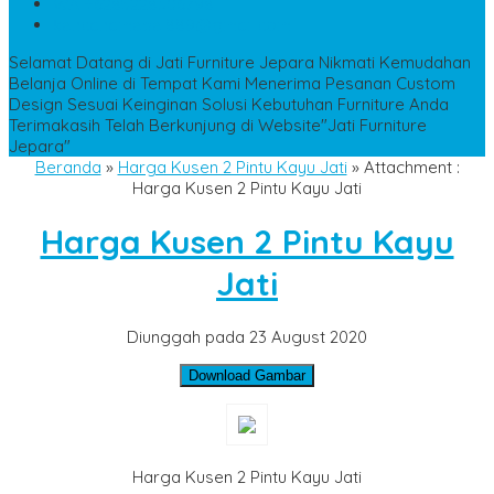
WA
+6285228306798
kencanamebel889@gmail.com
Selamat Datang di Jati Furniture Jepara
Nikmati Kemudahan
Belanja Online di Tempat Kami
Menerima Pesanan Custom
Design Sesuai Keinginan
Solusi Kebutuhan Furniture Anda
Terimakasih Telah Berkunjung di Website"Jati Furniture
Jepara"
Beranda
»
Harga Kusen 2 Pintu Kayu Jati
» Attachment :
Harga Kusen 2 Pintu Kayu Jati
Harga Kusen 2 Pintu Kayu
Jati
Diunggah pada 23 August 2020
Download Gambar
Harga Kusen 2 Pintu Kayu Jati