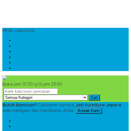
MENU NAVIGASI
Home
Tentang Kami
Kontak Kami
Cara Pemesanan
Cara Pembayaran
Katalog
Buka jam 07.30 s/d jam 23.00
Cari
Butuh Bantuan?
Customer service
Jati Furniture Jepara
siap melayani dan membantu Anda.
Kontak Kami
SMS
+6285228306798
TELP
+6285228306798