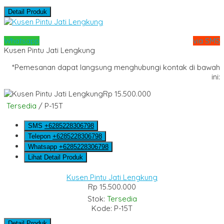
Detail Produk
Whatsapp
via SMS
Kusen Pintu Jati Lengkung
*Pemesanan dapat langsung menghubungi kontak di bawah
ini:
Rp 15.500.000
Tersedia
/ P-15T
SMS
+6285228306798
Telepon
+6285228306798
Whatsapp
+6285228306798
Lihat Detail Produk
Kusen Pintu Jati Lengkung
Rp 15.500.000
Stok:
Tersedia
Kode: P-15T
Detail Produk