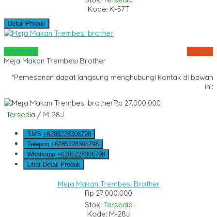
Kode: K-57T
Detail Produk
Whatsapp
via SMS
Meja Makan Trembesi Brother
*Pemesanan dapat langsung menghubungi kontak di bawah
ini:
Rp 27.000.000
Tersedia
/ M-28J
SMS
+6285228306798
Telepon
+6285228306798
Whatsapp
+6285228306798
Lihat Detail Produk
Meja Makan Trembesi Brother
Rp 27.000.000
Stok:
Tersedia
Kode: M-28J