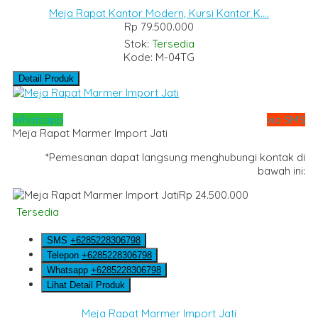
Meja Rapat Kantor Modern, Kursi Kantor K....
Rp 79.500.000
Stok:
Tersedia
Kode: M-04TG
Detail Produk
Whatsapp
via SMS
Meja Rapat Marmer Import Jati
*Pemesanan dapat langsung menghubungi kontak di
bawah ini:
Rp 24.500.000
Tersedia
SMS
+6285228306798
Telepon
+6285228306798
Whatsapp
+6285228306798
Lihat Detail Produk
Meja Rapat Marmer Import Jati