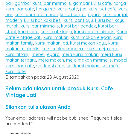
bar
,
gambar kursi bar minimalis
,
gambar kursi cafe
,
harga
kursi bar cafe
,
harga set kursi cafe
,
jual kursi set cafe
,
kursi
bar
,
kursi bar cafe murah
,
kursi bar jati jepara
,
kursi bar jati
modern
,
kursi bar kaki besi
,
kursi bar kayu
,
kursi bar kayu
murah
,
kursi bar minimalis
,
kursi bar pendek
,
kursi bar
stool
,
kursi cafe
,
kursi cafe kayu
,
kursi cafe minimalis
,
Kursi
Cafe Vintage Jati
,
kursi makan
,
kursi makan elegan
,
kursi
makan family
,
kursi makan jati
,
kursi makan kayu
,
kursi
makan minimalis
,
kursi makan modern
,
kursi meja cafe
,
kursi tiffany
,
mebel jepara
,
meja kursi makan
,
meja kursi
makan terbaru
,
meja makan
,
meja makan minimalis
,
model
kursi bar cafe
,
set kursi cafe
,
set kursi makan
,
set meja
kursi cafe
Ditambahkan pada: 28 August 2020
Belum ada ulasan untuk produk Kursi Cafe
Vintage Jati
Silahkan tulis ulasan Anda
Your email address will not be published.
Required fields
are marked
*
Ulasan Anda