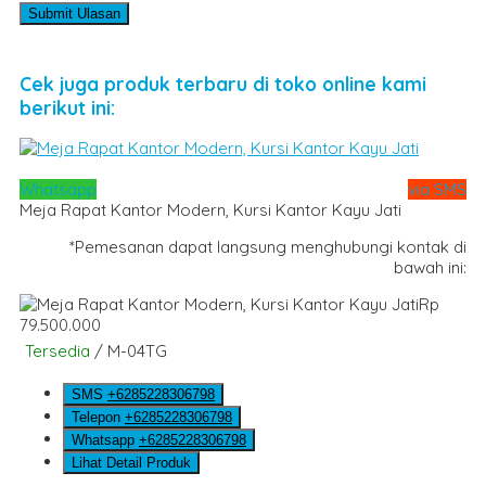
Cek juga produk terbaru di toko online kami
berikut ini:
Whatsapp
via SMS
Meja Rapat Kantor Modern, Kursi Kantor Kayu Jati
*Pemesanan dapat langsung menghubungi kontak di
bawah ini:
Rp
79.500.000
Tersedia
/ M-04TG
SMS
+6285228306798
Telepon
+6285228306798
Whatsapp
+6285228306798
Lihat Detail Produk