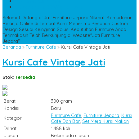
WA
+6285228306798
kencanamebel889@gmail.com
Selamat Datang di Jati Furniture Jepara
Nikmati Kemudahan
Belanja Online di Tempat Kami
Menerima Pesanan Custom
Design Sesuai Keinginan
Solusi Kebutuhan Furniture Anda
Terimakasih Telah Berkunjung di Website"Jati Furniture
Jepara"
Beranda
»
Furniture Cafe
»
Kursi Cafe Vintage Jati
Kursi Cafe Vintage Jati
Stok:
Tersedia
Berat
:
300 gram
Kondisi
:
Baru
Furniture Cafe
,
Furniture Jepara
,
Kursi
Kategori
:
Cafe Dan Bar
,
Set Meja Kursi Makan
Dilihat
:
1.488 kali
Ulasan
:
Belum ada ulasan