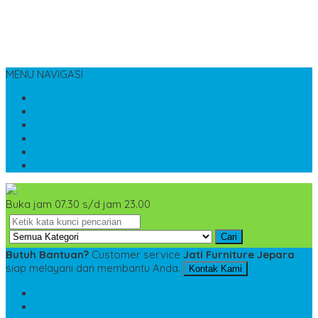
MENU NAVIGASI
Home
Tentang Kami
Kontak Kami
Cara Pemesanan
Cara Pembayaran
Katalog
Buka jam 07.30 s/d jam 23.00
Cari
Butuh Bantuan?
Customer service
Jati Furniture Jepara
siap melayani dan membantu Anda.
Kontak Kami
SMS
+6285228306798
TELP
+6285228306798