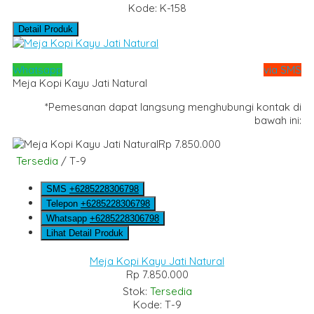
Kode: K-158
Detail Produk
Whatsapp
via SMS
Meja Kopi Kayu Jati Natural
*Pemesanan dapat langsung menghubungi kontak di
bawah ini:
Rp 7.850.000
Tersedia
/ T-9
SMS
+6285228306798
Telepon
+6285228306798
Whatsapp
+6285228306798
Lihat Detail Produk
Meja Kopi Kayu Jati Natural
Rp 7.850.000
Stok:
Tersedia
Kode: T-9